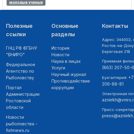
молодые ученые
Полезные
Основные
Контакты
ссылки
разделы
Адрес: 344002, г
Ростов-на-Дону,
ГНЦ РФ ФГБНУ
История
Береговая 21В
"ВНИРО"
Новости
Наука в лицах
Приемная фили
Федеральное
(863) 207-50-
Услуги
Агентство по
Научный журнал
+7
Рыболовству
Бухгалтерия:
Противодействие
206-88-81
Портал
коррупции
Электронная поч
Администрации
azniirkh@vniro.
Ростовской
области
Пресс-секретар
press@azniirkh.
Новости
рыболовства -
fishnews.ru