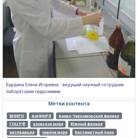
Бурдина Елена Игоревна - ведущий научный сотрудник
лаборатории гидрохимии
Метки контента
ВНИРО
АзНИИРХ
Азово-Черноморский филиал
ГНЦ РФ
азовское море
Южный филиал
экспедиция
черное море
Бессмертный полк