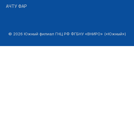
АЧТУ ФАР
©
2026
Южный филиал ГНЦ РФ ФГБНУ «ВНИРО» («Южный»)