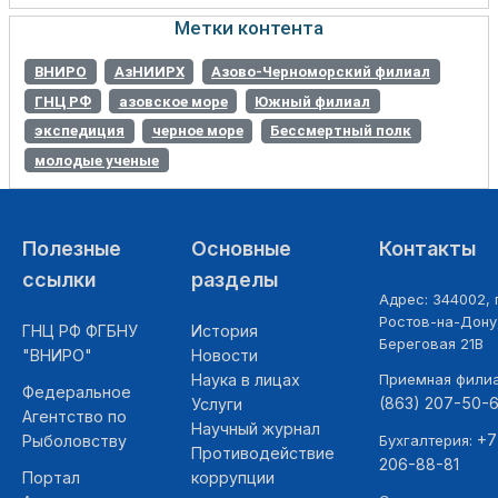
Метки контента
ВНИРО
АзНИИРХ
Азово-Черноморский филиал
ГНЦ РФ
азовское море
Южный филиал
экспедиция
черное море
Бессмертный полк
молодые ученые
Полезные
Основные
Контакты
ссылки
разделы
Адрес: 344002, г
Ростов-на-Дону,
ГНЦ РФ ФГБНУ
История
Береговая 21В
"ВНИРО"
Новости
Наука в лицах
Приемная фили
Федеральное
(863) 207-50-
Услуги
Агентство по
Научный журнал
+7
Рыболовству
Бухгалтерия:
Противодействие
206-88-81
Портал
коррупции