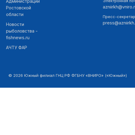
Электронная поч
Администрации
azniirkh@vniro.
Ростовской
области
Пресс-секретар
press@azniirkh.
Новости
рыболовства -
fishnews.ru
АЧТУ ФАР
©
2026
Южный филиал ГНЦ РФ ФГБНУ «ВНИРО» («Южный»)