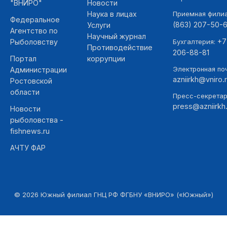
"ВНИРО"
Новости
Наука в лицах
Приемная фили
Федеральное
(863) 207-50-
Услуги
Агентство по
Научный журнал
+7
Рыболовству
Бухгалтерия:
Противодействие
206-88-81
Портал
коррупции
Электронная поч
Администрации
azniirkh@vniro.
Ростовской
области
Пресс-секретар
press@azniirkh.
Новости
рыболовства -
fishnews.ru
АЧТУ ФАР
©
2026
Южный филиал ГНЦ РФ ФГБНУ «ВНИРО» («Южный»)