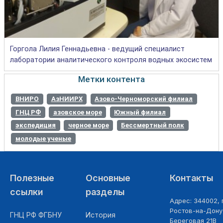
Горгола Лилия Геннадьевна - ведущий специалист
лаборатории аналитического контроля водных экосистем
Метки контента
ВНИРО
АзНИИРХ
Азово-Черноморский филиал
ГНЦ РФ
азовское море
Южный филиал
экспедиция
черное море
Бессмертный полк
молодые ученые
Полезные
Основные
Контакты
ссылки
разделы
Адрес: 344002, г
Ростов-на-Дону,
ГНЦ РФ ФГБНУ
История
Береговая 21В