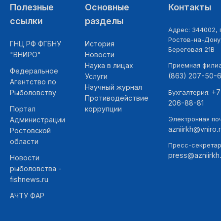
Полезные
Основные
Контакты
ссылки
разделы
Адрес: 344002, г
Ростов-на-Дону,
ГНЦ РФ ФГБНУ
История
Береговая 21В
"ВНИРО"
Новости
Наука в лицах
Приемная фили
Федеральное
(863) 207-50-
Услуги
Агентство по
Научный журнал
+7
Рыболовству
Бухгалтерия:
Противодействие
206-88-81
Портал
коррупции
Электронная поч
Администрации
azniirkh@vniro.
Ростовской
области
Пресс-секретар
press@azniirkh.
Новости
рыболовства -
fishnews.ru
АЧТУ ФАР