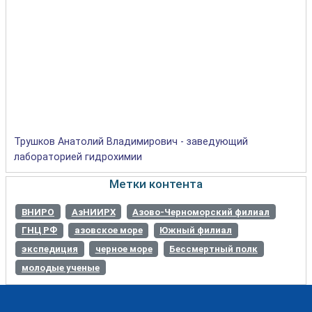
Трушков Анатолий Владимирович - заведующий
лабораторией гидрохимии
Метки контента
ВНИРО
АзНИИРХ
Азово-Черноморский филиал
ГНЦ РФ
азовское море
Южный филиал
экспедиция
черное море
Бессмертный полк
молодые ученые