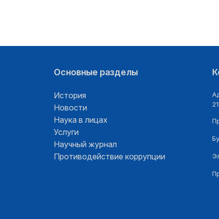
Основные разделы
К
История
Ад
21
Новости
Наука в лицах
П
Услуги
Б
Научный журнал
Противодействие коррупции
Э
П