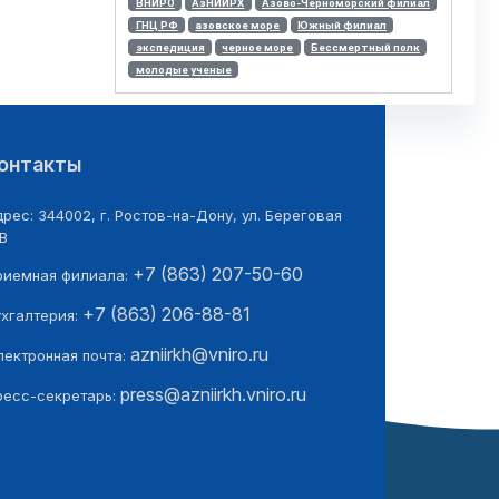
ВНИРО
АзНИИРХ
Азово-Черноморский филиал
ГНЦ РФ
азовское море
Южный филиал
экспедиция
черное море
Бессмертный полк
молодые ученые
онтакты
рес: 344002, г. Ростов-на-Дону, ул. Береговая
В
+7 (863) 207-50-60
риемная филиала:
+7 (863) 206-88-81
ухгалтерия:
azniirkh@vniro.ru
лектронная почта:
press@azniirkh.vniro.ru
ресс-секретарь: