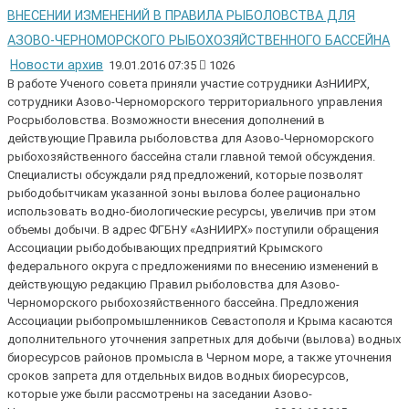
ВНЕСЕНИИ ИЗМЕНЕНИЙ В ПРАВИЛА РЫБОЛОВСТВА ДЛЯ
АЗОВО-ЧЕРНОМОРСКОГО РЫБОХОЗЯЙСТВЕННОГО БАССЕЙНА
Новости архив
19.01.2016 07:35
1026
В работе Ученого совета приняли участие сотрудники АзНИИРХ,
сотрудники Азово-Черноморского территориального управления
Росрыболовства. Возможности внесения дополнений в
действующие Правила рыболовства для Азово-Черноморского
рыбохозяйственного бассейна стали главной темой обсуждения.
Специалисты обсуждали ряд предложений, которые позволят
рыбодобытчикам указанной зоны вылова более рационально
использовать водно-биологические ресурсы, увеличив при этом
объемы добычи. В адрес ФГБНУ «АзНИИРХ» поступили обращения
Ассоциации рыбодобывающих предприятий Крымского
федерального округа с предложениями по внесению изменений в
действующую редакцию Правил рыболовства для Азово-
Черноморского рыбохозяйственного бассейна. Предложения
Ассоциации рыбопромышленников Севастополя и Крыма касаются
дополнительного уточнения запретных для добычи (вылова) водных
биоресурсов районов промысла в Черном море, а также уточнения
сроков запрета для отдельных видов водных биоресурсов,
которые уже были рассмотрены на заседании Азово-