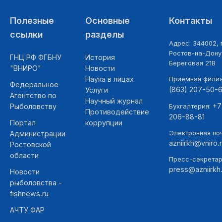
Полезные
Основные
Контакты
ссылки
разделы
Адрес: 344002, г
Ростов-на-Дону,
ГНЦ РФ ФГБНУ
История
Береговая 21В
"ВНИРО"
Новости
Наука в лицах
Приемная фили
Федеральное
(863) 207-50-
Услуги
Агентство по
Научный журнал
+7
Рыболовству
Бухгалтерия:
Противодействие
206-88-81
Портал
коррупции
Электронная поч
Администрации
azniirkh@vniro.
Ростовской
области
Пресс-секретар
press@azniirkh.
Новости
рыболовства -
fishnews.ru
АЧТУ ФАР