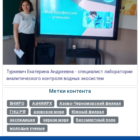
Туркевич Екатерина Андреевна - специалист лаборатории
аналитического контроля водных экосистем
Метки контента
ВНИРО
АзНИИРХ
Азово-Черноморский филиал
ГНЦ РФ
азовское море
Южный филиал
экспедиция
черное море
Бессмертный полк
молодые ученые