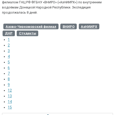
филиалом ГНЦ РФ ФГБНУ «ВНИРО» («АзНИИРХ») по внутренним
водоёмам Донецкой Народной Республики. Экспедиция
продолжалась 8 дней.
Азово-Черноморский филиал
ВНИРО
АзНИИРХ
ДНР
Студенты
1
2
3
4
5
6
7
8
9
12
13
14
15