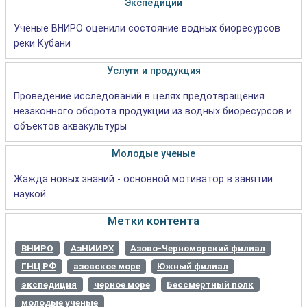
Экспедиции
Учёные ВНИРО оценили состояние водных биоресурсов
реки Кубани
Услуги и продукция
Проведение исследований в целях предотвращения
незаконного оборота продукции из водных биоресурсов и
объектов аквакультуры
Молодые ученые
Жажда новых знаний - основной мотиватор в занятии
наукой
Метки контента
ВНИРО
АзНИИРХ
Азово-Черноморский филиал
ГНЦ РФ
азовское море
Южный филиал
экспедиция
черное море
Бессмертный полк
молодые ученые