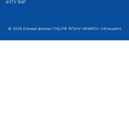
АЧТУ ФАР
©
2026
Южный филиал ГНЦ РФ ФГБНУ «ВНИРО» («Южный»)