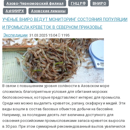
Азово-Черноморский филиал
ГНЦ РФ
ВНИРО
АзНИИРХ
Азовские лиманы
УЧЁНЫЕ ВНИРО ВЕДУТ МОНИТОРИНГ СОСТОЯНИЯ ПОПУЛЯЦИИ
И ПРОМЫСЛА КРЕВЕТОК В СЕВЕРНОМ ПРИАЗОВЬЕ
Экспедиции
31.03.2025 15:04
1195
В связи с повышением уровня солёности в Азовском море
сложились благоприятные условия для обитания морских
беспозвоночных, которые представляют интерес для промысла.
Среди них можно выделить креветок, рапану, скафарку и мидий. Эти
виды вошли в состав базовых объектов добычи на бассейне.
Например, за последние десять лет величина доступного для
освоения российскими промысловиками запаса креветок выросла
в 30 раз. При этом суммарный рекомендованный вылов увеличился