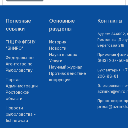
Полезные
Основные
Контакты
ссылки
разделы
Адрес: 344002, г
Ростов-на-Дону,
ГНЦ РФ ФГБНУ
История
Береговая 21В
"ВНИРО"
Новости
Наука в лицах
Приемная фили
Федеральное
(863) 207-50-
Услуги
Агентство по
Научный журнал
+7
Рыболовству
Бухгалтерия:
Противодействие
206-88-81
Портал
коррупции
Электронная поч
Администрации
azniirkh@vniro.
Ростовской
области
Пресс-секретар
press@azniirkh.
Новости
рыболовства -
fishnews.ru