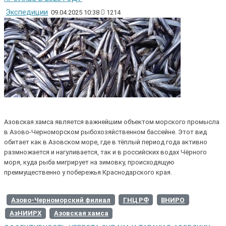
Экспедиции
09.04.2025 10:38
1214
Азовская хамса является важнейшим объектом морского промысла
в Азово-Черноморском рыбохозяйственном бассейне. Этот вид
обитает как в Азовском море, где в тёплый период года активно
размножается и нагуливается, так и в российских водах Чёрного
моря, куда рыба мигрирует на зимовку, происходящую
преимущественно у побережья Краснодарского края.
Азово-Черноморский филиал
ГНЦ РФ
ВНИРО
АзНИИРХ
Азовская хамса