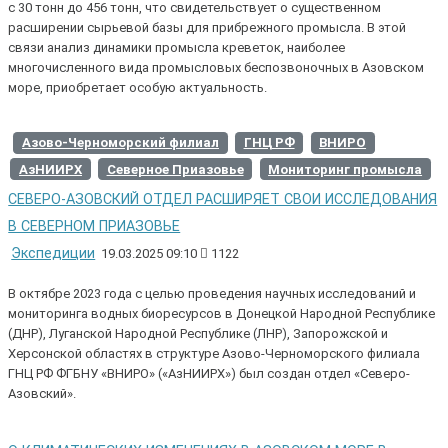
с 30 тонн до 456 тонн, что свидетельствует о существенном
расширении сырьевой базы для прибрежного промысла. В этой
связи анализ динамики промысла креветок, наиболее
многочисленного вида промысловых беспозвоночных в Азовском
море, приобретает особую актуальность.
Азово-Черноморский филиал
ГНЦ РФ
ВНИРО
АзНИИРХ
Северное Приазовье
Мониторинг промысла
СЕВЕРО-АЗОВСКИЙ ОТДЕЛ РАСШИРЯЕТ СВОИ ИССЛЕДОВАНИЯ
В СЕВЕРНОМ ПРИАЗОВЬЕ
Экспедиции
19.03.2025 09:10
1122
В октябре 2023 года с целью проведения научных исследований и
мониторинга водных биоресурсов в Донецкой Народной Республике
(ДНР), Луганской Народной Республике (ЛНР), Запорожской и
Херсонской областях в структуре Азово-Черноморского филиала
ГНЦ РФ ФГБНУ «ВНИРО» («АзНИИРХ») был создан отдел «Северо-
Азовский».