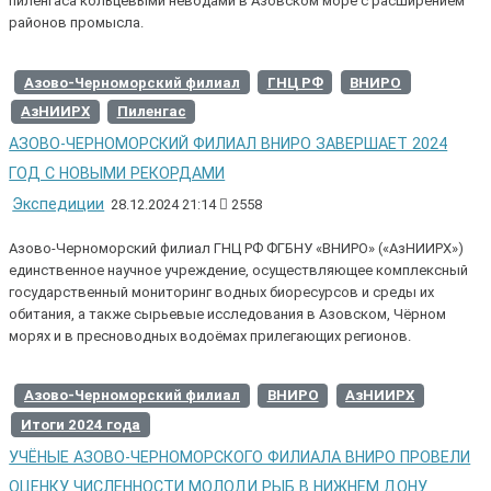
пиленгаса кольцевыми неводами в Азовском море с расширением
районов промысла.
Азово-Черноморский филиал
ГНЦ РФ
ВНИРО
АзНИИРХ
Пиленгас
АЗОВО-ЧЕРНОМОРСКИЙ ФИЛИАЛ ВНИРО ЗАВЕРШАЕТ 2024
ГОД С НОВЫМИ РЕКОРДАМИ
Экспедиции
28.12.2024 21:14
2558
Азово-Черноморский филиал ГНЦ РФ ФГБНУ «ВНИРО» («АзНИИРХ»)
единственное научное учреждение, осуществляющее комплексный
государственный мониторинг водных биоресурсов и среды их
обитания, а также сырьевые исследования в Азовском, Чёрном
морях и в пресноводных водоёмах прилегающих регионов.
Азово-Черноморский филиал
ВНИРО
АзНИИРХ
Итоги 2024 года
УЧЁНЫЕ АЗОВО-ЧЕРНОМОРСКОГО ФИЛИАЛА ВНИРО ПРОВЕЛИ
ОЦЕНКУ ЧИСЛЕННОСТИ МОЛОДИ РЫБ В НИЖНЕМ ДОНУ