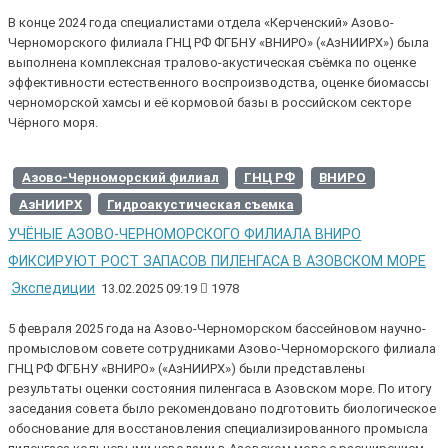
В конце 2024 года специалистами отдела «Керченский» Азово-
Черноморского филиала ГНЦ РФ ФГБНУ «ВНИРО» («АзНИИРХ») была
выполнена комплексная тралово-акустическая съёмка по оценке
эффективности естественного воспроизводства, оценке биомассы
черноморской хамсы и её кормовой базы в российском секторе
Чёрного моря.
Азово-Черноморский филиал
ГНЦ РФ
ВНИРО
АзНИИРХ
Гидроакустическая съемка
УЧЁНЫЕ АЗОВО-ЧЕРНОМОРСКОГО ФИЛИАЛА ВНИРО
ФИКСИРУЮТ РОСТ ЗАПАСОВ ПИЛЕНГАСА В АЗОВСКОМ МОРЕ
Экспедиции
13.02.2025 09:19
1978
5 февраля 2025 года на Азово-Черноморском бассейновом научно-
промысловом совете сотрудниками Азово-Черноморского филиала
ГНЦ РФ ФГБНУ «ВНИРО» («АзНИИРХ») были представлены
результаты оценки состояния пиленгаса в Азовском море. По итогу
заседания совета было рекомендовано подготовить биологическое
обоснование для восстановления специализированного промысла