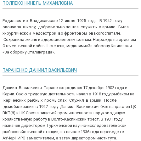
ТОЛПЕКО НИНЕЛЬ МИХАЙЛОВНА
Родилась во Владикавказе 12 июля 1925 года. В 1942 году
окончила школу, добровольно пошла служить в армию. Была
хирургической медсестрой во фронтовом эвакогоспитале.
Сохранила жизнь и здоровье многим воинам. Награжде-на орденом
Отечественной войны II степени, медалями«За оборону Кавказа» и
«За оборону Сталинграда».
ТАРАНЕНКО ДАНИИЛ ВАСИЛЬЕВИЧ
Даниил Васильевич Тараненко родился 17 декабря 1902 года в
Керчи. Свою трудовую деятельность начал в 1918 году рыбаком на
керченских рыбных промыслах. Служил в армии. После
демобилизации в 1927 году Даниил Васильевич был направлен ЦК
ВКП(б) и ЦК Союза пищевой промышленности наруководящую
хозяйственную работу в Волго-Каспийский трест. В 1931 году
назначен директором Туркменской научно-исследовательской
рыбохозяйственной станции,а в начале 1936 года переведен в
АзЧерНИРО заместителем, а затем директором института.