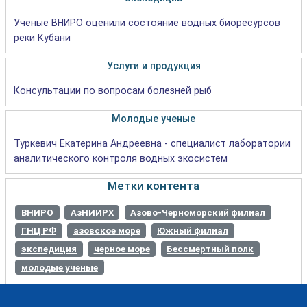
Учёные ВНИРО оценили состояние водных биоресурсов
реки Кубани
Услуги и продукция
Консультации по вопросам болезней рыб
Молодые ученые
Туркевич Екатерина Андреевна - специалист лаборатории
аналитического контроля водных экосистем
Метки контента
ВНИРО
АзНИИРХ
Азово-Черноморский филиал
ГНЦ РФ
азовское море
Южный филиал
экспедиция
черное море
Бессмертный полк
молодые ученые