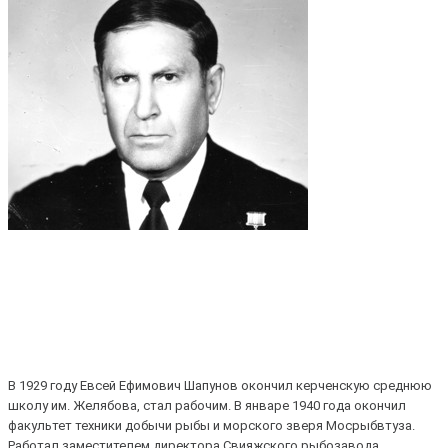
В 1929 году Евсей Ефимович Шапунов окончил керченскую среднюю
школу им. Желябова, стал рабочим. В январе 1940 года окончил
факультет техники добычи рыбы и морского зверя Мосрыбвтуза.
Работал заместителем директора Свияжского рыбозавода