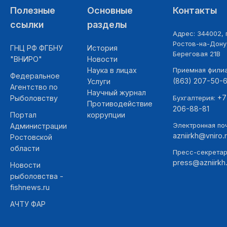
Полезные
Основные
Контакты
ссылки
разделы
Адрес: 344002, г
Ростов-на-Дону,
ГНЦ РФ ФГБНУ
История
Береговая 21В
"ВНИРО"
Новости
Наука в лицах
Приемная фили
Федеральное
(863) 207-50-
Услуги
Агентство по
Научный журнал
+7
Рыболовству
Бухгалтерия:
Противодействие
206-88-81
Портал
коррупции
Электронная поч
Администрации
azniirkh@vniro.
Ростовской
области
Пресс-секретар
press@azniirkh.
Новости
рыболовства -
fishnews.ru
АЧТУ ФАР