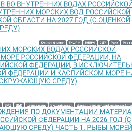
В ВО ВНУТРЕННИХ ВОДАХ РОССИЙСКО
УТРЕННИХ МОРСКИХ ВОД РОССИЙСКОЙ
ОЙ ОБЛАСТИ НА 2027 ГОД (С ОЦЕНКОЙ
РЕДУ)
Южный филиал
ГНЦ РФ
ВНИРО
ОДУ
Раки
Росто
НИХ МОРСКИХ ВОДАХ РОССИЙСКОЙ
 МОРЕ РОССИЙСКОЙ ФЕДЕРАЦИИ, НА
ИЙСКОЙ ФЕДЕРАЦИИ, В ИСКЛЮЧИТЕЛЬ
Й ФЕДЕРАЦИИ И КАСПИЙСКОМ МОРЕ НА
А ОКРУЖАЮЩУЮ СРЕДУ)
О
ОДУ
ВБР
Чёрное море
Русский осетр
Азово-Черноморский рыбохозяйств
УЖДЕНИЯ ПО ДОКУМЕНТАЦИИ МАТЕРИ
ОССИЙСКОЙ ФЕДЕРАЦИИ НА 2026 ГОД (С
АЮЩУЮ СРЕДУ) ЧАСТЬ 1. РЫБЫ МОРЕ