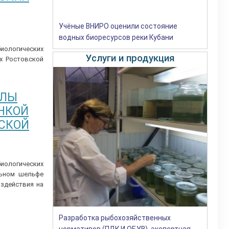
Учёные ВНИРО оценили состояние
водных биоресурсов реки Кубани
иологических
Услуги и продукция
х Ростовской
АЛЫ
ЕНКОЙ
ЙСКОЙ
иологических
льном шельфе
оздействия на
Разработка рыбохозяйственных
нормативов (ПДК И ОБУВ), экспертная