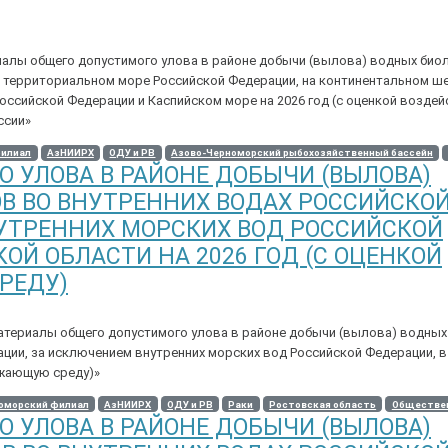
лы общего допустимого улова в районе добычи (вылова) водных биол
в территориальном море Российской Федерации, на континентальном ш
ссийской Федерации и Каспийском море на 2026 год (с оценкой воздей
ссии»
филиал
АзНИИРХ
ОДУ и РВ
Азово-Черноморский рыбохозяйственный бассейн
 УЛОВА В РАЙОНЕ ДОБЫЧИ (ВЫЛОВА)
В ВО ВНУТРЕННИХ ВОДАХ РОССИЙСКО
УТРЕННИХ МОРСКИХ ВОД РОССИЙСКОЙ
ОЙ ОБЛАСТИ НА 2026 ГОД (С ОЦЕНКОЙ
РЕДУ)
риалы общего допустимого улова в районе добычи (вылова) водных
ции, за исключением внутренних морских вод Российской Федерации, в
ужающую среду)»
оморский филиал
АзНИИРХ
ОДУ и РВ
Раки
Ростовская область
Обществе
 УЛОВА В РАЙОНЕ ДОБЫЧИ (ВЫЛОВА)