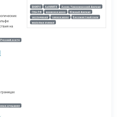
ВНИРО
АзНИИРХ
Азово-Черноморский филиал
ГНЦ РФ
азовское море
Южный филиал
огических
экспедиция
черное море
Бессмертный полк
ельфе
молодые ученые
ствия на
Русский осетр
Й
 границах
нные слушания