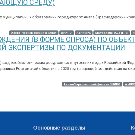
ЖАЮЩУЮ СРЕДУ)
х муниципальных образований город-курорт Анапа (Краснодарский край)
Азово-Черноморский филиал
ВНИРО
АзНИИРХ
Материалы ОДУ и РВ
Л
ДЕНИЯ (В ФОРМЕ ОПРОСА) ПО ОБЪЕК
ОЙ ЭКСПЕРТИЗЫ ПО ДОКУМЕНТАЦИИ
 водных биологических ресурсов во внутренних водах Российской Феде
границах Ростовской области на 2025 год (с оценкой воздействия на о
Азово-Черноморский филиал ВНИРО
АзНИ
Основные разделы
К