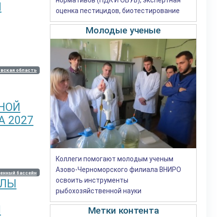
Й
оценка пестицидов, биотестирование
Молодые ученые
вская область
НОЙ
 2027
Коллеги помогают молодым ученым
Азово-Черноморского филиала ВНИРО
енный бассейн
освоить инструменты
АЛЫ
рыбохозяйственной науки
Й
Метки контента