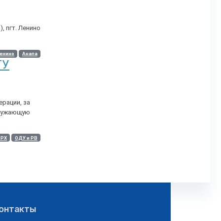
, пгт. Ленино
енино
Анапа
ТУ
рации, за
кружающую
ИРХ
ОДУ и РВ
онтакты