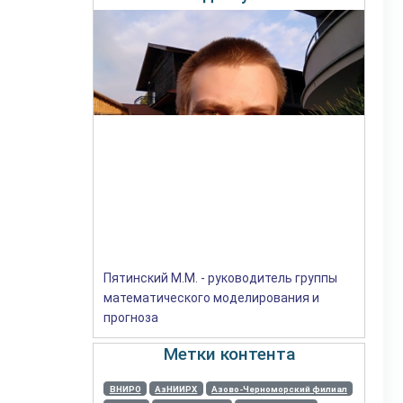
Пятинский М.М. - руководитель группы
математического моделирования и
прогноза
Метки контента
ВНИРО
АзНИИРХ
Азово-Черноморский филиал