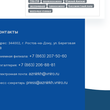
ГНЦ РФ
азовское море
Южный филиал
экспедиция
черное море
Бессмертный полк
молодые ученые
онтакты
рес: 344002, г. Ростов-на-Дону, ул. Береговая
В
+7 (863) 207-50-60
риемная филиала:
+7 (863) 206-88-81
ухгалтерия:
azniirkh@vniro.ru
лектронная почта:
press@azniirkh.vniro.ru
ресс-секретарь: