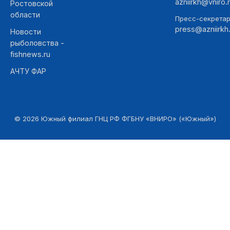
azniirkh@vniro.
Ростовской
области
Пресс-секретар
press@azniirkh.
Новости
рыболовства -
fishnews.ru
АЧТУ ФАР
©
2026
Южный филиал ГНЦ РФ ФГБНУ «ВНИРО» («Южный»)