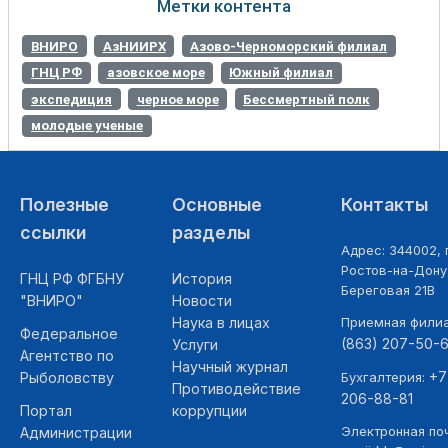
Метки контента
ВНИРО
АзНИИРХ
Азово-Черноморский филиал
ГНЦ РФ
азовское море
Южный филиал
экспедиция
черное море
Бессмертный полк
молодые ученые
Полезные
Основные
Контакты
ссылки
разделы
Адрес: 344002, г
Ростов-на-Дону,
ГНЦ РФ ФГБНУ
История
Береговая 21В
"ВНИРО"
Новости
Наука в лицах
Приемная фили
Федеральное
(863) 207-50-
Услуги
Агентство по
Научный журнал
+7
Рыболовству
Бухгалтерия:
Противодействие
206-88-81
Портал
коррупции
Электронная поч
Администрации