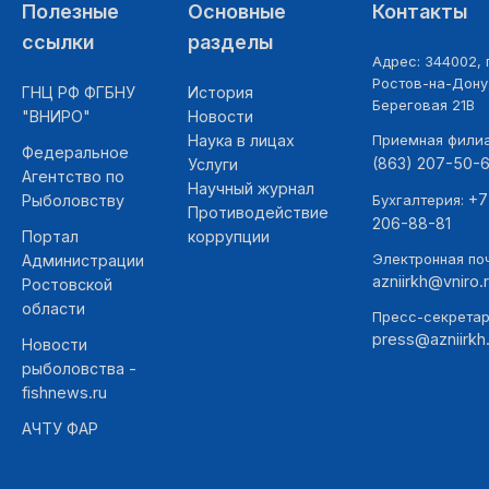
Полезные
Основные
Контакты
ссылки
разделы
Адрес: 344002, г
Ростов-на-Дону,
ГНЦ РФ ФГБНУ
История
Береговая 21В
"ВНИРО"
Новости
Наука в лицах
Приемная фили
Федеральное
(863) 207-50-
Услуги
Агентство по
Научный журнал
+7
Рыболовству
Бухгалтерия:
Противодействие
206-88-81
Портал
коррупции
Электронная поч
Администрации
azniirkh@vniro.
Ростовской
области
Пресс-секретар
press@azniirkh.
Новости
рыболовства -
fishnews.ru
АЧТУ ФАР