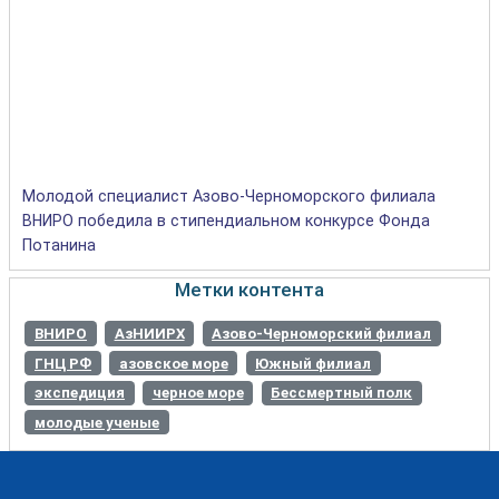
Молодой специалист Азово-Черноморского филиала
ВНИРО победила в стипендиальном конкурсе Фонда
Потанина
Метки контента
ВНИРО
АзНИИРХ
Азово-Черноморский филиал
ГНЦ РФ
азовское море
Южный филиал
экспедиция
черное море
Бессмертный полк
молодые ученые