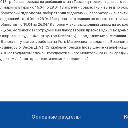
2018.- рабочая поездка на рыбацкий стан «Тарханкут-регион» для загото
 марикультуры - с 16.04 по 28.04.18 апреля - совместный выезд по эк
аборатории гидрологии, лаборатории гидрохимии, лаборатории аналити
ований - с 16.04 по 28.04.18 апреля - экспедиция по оценке состояния
бъектов - с 19.04 по 26.04.18 апреля – экспедиционный выезд на водо
ицкое, Чограйское) сотрудниками лаборатории пресноводных водоемо
ысла шпрота на судне «Конструктор Байбаков) – продолжение экспедиции
18 апреля - участие в работах на Усть-Манычских каналах и на Веселов
дных рыб (Вехов Д. А.) Служебные поездки (повышение квалификации):
й АЭС сотрудником службы государственного мониторинга ВБР и среды и
рудником лаборатории генетических исследований
Основные разделы
К