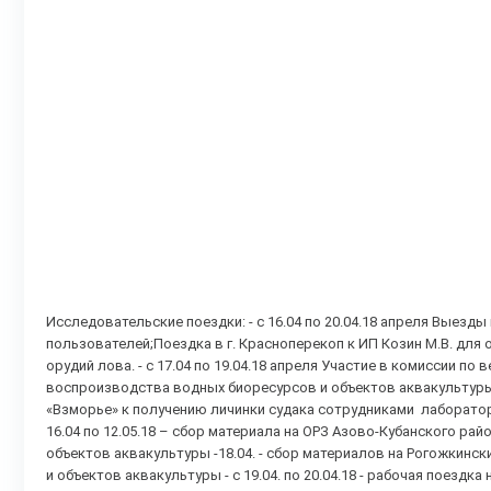
Исследовательские поездки: - с 16.04 по 20.04.18 апреля Выезд
пользователей;Поездка в г. Красноперекоп к ИП Козин М.В. дл
орудий лова. - с 17.04 по 19.04.18 апреля Участие в комиссии 
воспроизводства водных биоресурсов и объектов аквакультуры - 
«Взморье» к получению личинки судака сотрудниками лаборатор
16.04 по 12.05.18 – сбор материала на ОРЗ Азово-Кубанского р
объектов аквакультуры -18.04. - сбор материалов на Рогожкин
и объектов аквакультуры - с 19.04. по 20.04.18 - рабочая поез