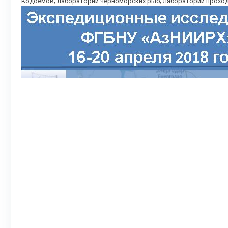
водоемов; лаборатории черноморских рыб; лаборатории проход