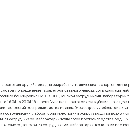
ы на осмотры орудий лова для разработки технических паспортов для к
я осмотра и определения параметров ставного невода сотрудниками ла
по весенней бонитировке РМС на ОРЗ Донской сотрудниками лаборатории 
с 16.04 по 20.04.18 апреля Участие в подготовке инкубационного цеха
ии технологий воспроизводства водных биоресурсов и объектов аквак
айона сотрудниками лаборатории технологий воспроизводства водных б
ский РЗ сотрудниками лаборатории технологий воспроизводства водных
дка на Аксайско-Донской РЗ сотрудниками лаборатории технологий воспр