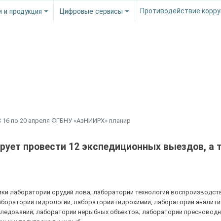
и и продукция
Цифровые сервисы
Противодействие корру
С 16 по 20 апреля ФГБНУ «АзНИИРХ» планир
рует провести 12 экспедиционных выездов, а т
ики лаборатории орудий лова; лаборатории технологий воспроизводст
аборатории гидрологии, лаборатории гидрохимии, лаборатории аналит
следований; лаборатории нерыбных объектов; лаборатории пресновод