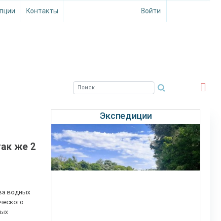
пции
Контакты
Войти
ЮЖНЫЙ ФИЛИАЛ
ФГБНУ ВНИРО
Экспедиции
ак же 2
ва водных
ического
ных