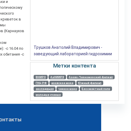
вки и
ологическому
ческого
 креветок в
ёмы
в (Карнаухов
ском
Трушков Анатолий Владимирович -
 -с 16.04 по
заведующий лабораторией гидрохимии
х обитания -с
Метки контента
ВНИРО
АзНИИРХ
Азово-Черноморский филиал
ГНЦ РФ
азовское море
Южный филиал
экспедиция
черное море
Бессмертный полк
молодые ученые
онтакты