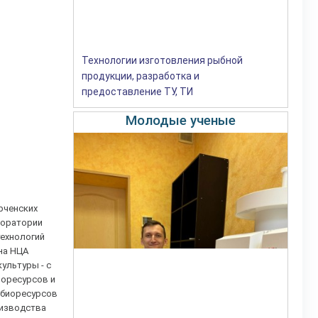
Технологии изготовления рыбной
продукции, разработка и
предоставление ТУ, ТИ
Молодые ученые
ерченских
боратории
технологий
 на НЦА
ультуры - с
иоресурсов и
 биоресурсов
оизводства