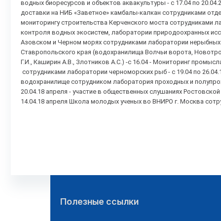
водных биоресурсов и объектов аквакультуры - с 17.04 по 20.04.
доставки на НИБ «Заветное» камбалы-калкан сотрудниками отдел
мониторингу строительства Керченского моста сотрудниками л
контроля водных экосистем, лаборатории природоохранных исслед
Азовском и Черном морях сотрудниками лаборатории нерыбных о
Ставропольского края (водохранилища Волчьи ворота, Новотро
Г.И., Каширин А.В., Злотников А.С.) -с 16.04 - Мониторинг пром
сотрудниками лаборатории черноморских рыб - с 19.04 по 26.04.
водохранилище сотрудником лаборатория проходных и полупрохо
20.04.18 апреля - участие в общественных слушаниях Ростовско
14.04.18 апреля Школа молодых ученых во ВНИРО г. Москва сот
Полезные ссылки