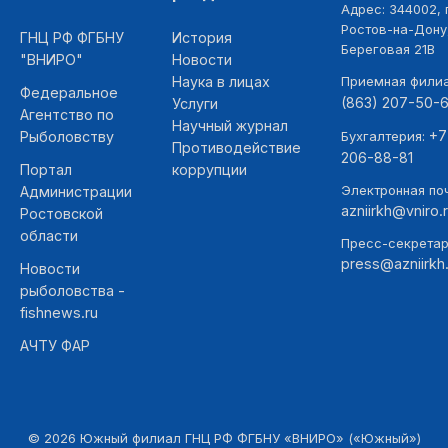
Адрес: 344002, г
Ростов-на-Дону,
ГНЦ РФ ФГБНУ
История
Береговая 21В
"ВНИРО"
Новости
Наука в лицах
Приемная фили
Федеральное
(863) 207-50-
Услуги
Агентство по
Научный журнал
+7
Рыболовству
Бухгалтерия:
Противодействие
206-88-81
Портал
коррупции
Электронная поч
Администрации
azniirkh@vniro.
Ростовской
области
Пресс-секретар
press@azniirkh.
Новости
рыболовства -
fishnews.ru
АЧТУ ФАР
©
2026
Южный филиал ГНЦ РФ ФГБНУ «ВНИРО» («Южный»)