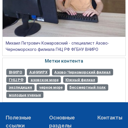
Михаил Петрович Комаровский - специалист Азово-
Черноморского филиала ГНЦ РФ ФГБНУ ВНИРО
Метки контента
ВНИРО
АзНИИРХ
Азово-Черноморский филиал
ГНЦ РФ
азовское море
Южный филиал
экспедиция
черное море
Бессмертный полк
молодые ученые
Полезные
Основные
Контакты
ссылки
разделы