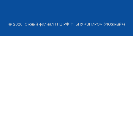
©
2026
Южный филиал ГНЦ РФ ФГБНУ «ВНИРО» («Южный»)