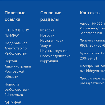
Полезные
Основные
Контакты
ссылки
разделы
Адрес: 344002, г
Ростов-на-Дону,
ГНЦ РФ ФГБНУ
История
Береговая 21В
"ВНИРО"
Новости
Наука в лицах
Приемная фили
Федеральное
(863) 207-50-
Услуги
Агентство по
Научный журнал
+7
Рыболовству
Бухгалтерия:
Противодействие
206-88-81
Портал
коррупции
Электронная поч
Администрации
azniirkh@vniro.
Ростовской
области
Пресс-секретар
press@azniirkh.
Новости
рыболовства -
fishnews.ru
АЧТУ ФАР