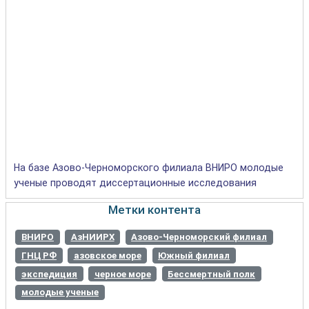
На базе Азово-Черноморского филиала ВНИРО молодые
ученые проводят диссертационные исследования
Метки контента
ВНИРО
АзНИИРХ
Азово-Черноморский филиал
ГНЦ РФ
азовское море
Южный филиал
экспедиция
черное море
Бессмертный полк
молодые ученые