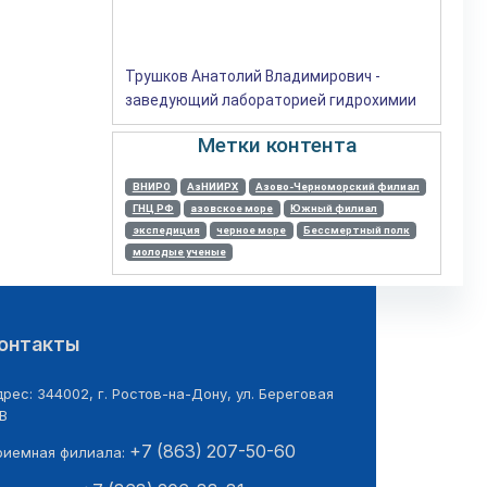
Трушков Анатолий Владимирович -
заведующий лабораторией гидрохимии
Метки контента
ВНИРО
АзНИИРХ
Азово-Черноморский филиал
ГНЦ РФ
азовское море
Южный филиал
экспедиция
черное море
Бессмертный полк
молодые ученые
онтакты
рес: 344002, г. Ростов-на-Дону, ул. Береговая
В
+7 (863) 207-50-60
риемная филиала: