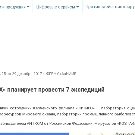
и и продукция
Цифровые сервисы
Противодействие корру
 25 по 29 декабря 2017 г. ФГБНУ «АзНИИР
РХ» планирует провести 7 экспедиций
ники сотрудники Керченского филиала «ЮгНИРО» — лаборатория оцен
биоресурсов Мирового океана, лаборатории промышленного рыболовст
наблюдателем АНТКОМ от Российской Федерации: — ярусолов «KOSTAR