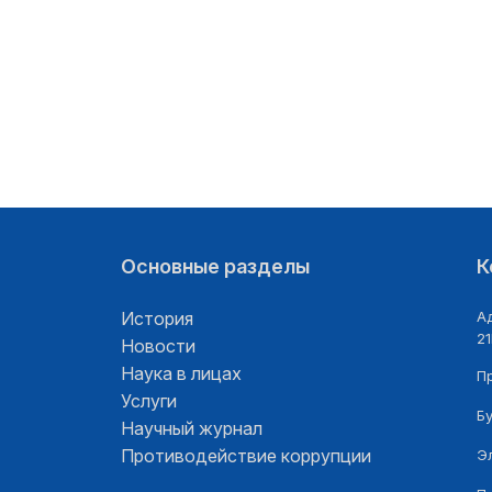
Основные разделы
К
История
Ад
21
Новости
Наука в лицах
П
Услуги
Б
Научный журнал
Противодействие коррупции
Э