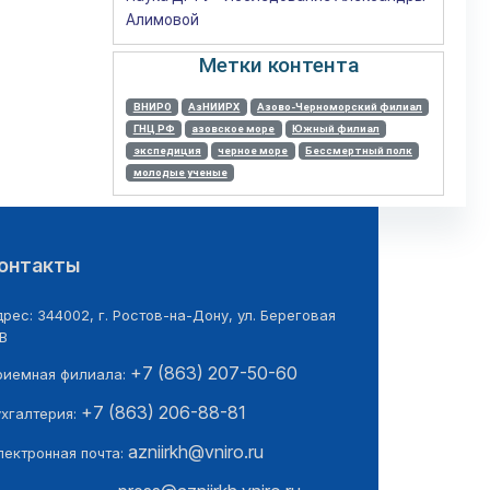
Алимовой
Метки контента
ВНИРО
АзНИИРХ
Азово-Черноморский филиал
ГНЦ РФ
азовское море
Южный филиал
экспедиция
черное море
Бессмертный полк
молодые ученые
онтакты
рес: 344002, г. Ростов-на-Дону, ул. Береговая
В
+7 (863) 207-50-60
риемная филиала:
+7 (863) 206-88-81
ухгалтерия:
azniirkh@vniro.ru
лектронная почта: