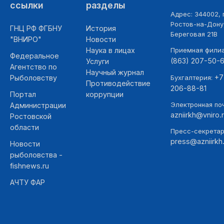
ссылки
разделы
Адрес: 344002, г
Ростов-на-Дону,
ГНЦ РФ ФГБНУ
История
Береговая 21В
"ВНИРО"
Новости
Наука в лицах
Приемная фили
Федеральное
(863) 207-50-
Услуги
Агентство по
Научный журнал
+7
Рыболовству
Бухгалтерия:
Противодействие
206-88-81
Портал
коррупции
Электронная поч
Администрации
azniirkh@vniro.
Ростовской
области
Пресс-секретар
press@azniirkh.
Новости
рыболовства -
fishnews.ru
АЧТУ ФАР