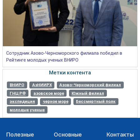
Сотрудник Азово-Черноморского филиала победил в
Рейтинге молодых ученых ВНИРО
Метки контента
ВНИРО
АзНИИРХ
Азово-Черноморский филиал
ГНЦ РФ
азовское море
Южный филиал
экспедиция
черное море
Бессмертный полк
молодые ученые
Полезные
Основные
Контакты