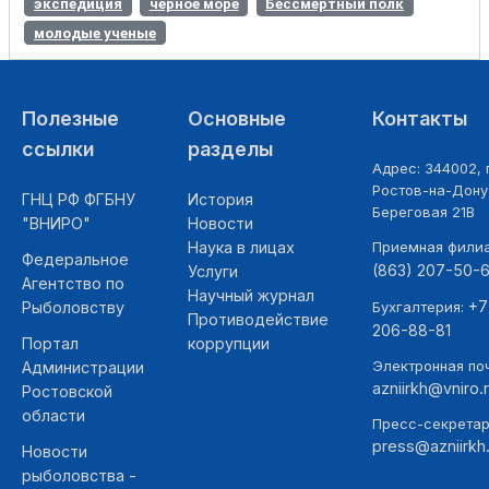
экспедиция
черное море
Бессмертный полк
молодые ученые
Полезные
Основные
Контакты
ссылки
разделы
Адрес: 344002, г
Ростов-на-Дону,
ГНЦ РФ ФГБНУ
История
Береговая 21В
"ВНИРО"
Новости
Наука в лицах
Приемная фили
Федеральное
(863) 207-50-
Услуги
Агентство по
Научный журнал
+7
Рыболовству
Бухгалтерия:
Противодействие
206-88-81
Портал
коррупции
Электронная поч
Администрации
azniirkh@vniro.
Ростовской
области
Пресс-секретар
press@azniirkh.
Новости
рыболовства -