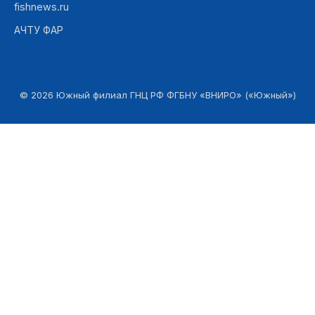
fishnews.ru
АЧТУ ФАР
©
2026
Южный филиал ГНЦ РФ ФГБНУ «ВНИРО» («Южный»)