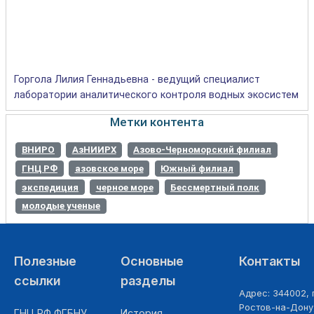
Горгола Лилия Геннадьевна - ведущий специалист
лаборатории аналитического контроля водных экосистем
Метки контента
ВНИРО
АзНИИРХ
Азово-Черноморский филиал
ГНЦ РФ
азовское море
Южный филиал
экспедиция
черное море
Бессмертный полк
молодые ученые
Полезные
Основные
Контакты
ссылки
разделы
Адрес: 344002, г
Ростов-на-Дону,
ГНЦ РФ ФГБНУ
История