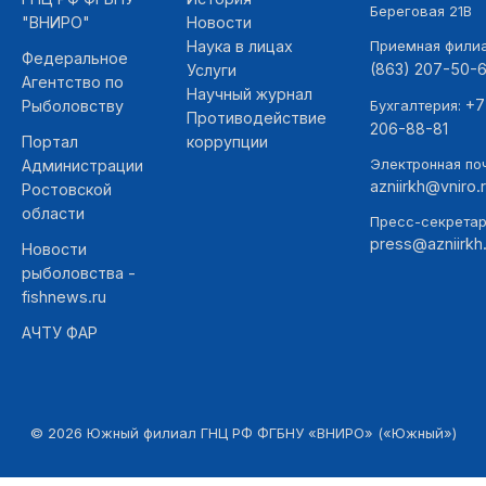
Береговая 21В
"ВНИРО"
Новости
Наука в лицах
Приемная фили
Федеральное
(863) 207-50-
Услуги
Агентство по
Научный журнал
+7
Рыболовству
Бухгалтерия:
Противодействие
206-88-81
Портал
коррупции
Электронная поч
Администрации
azniirkh@vniro.
Ростовской
области
Пресс-секретар
press@azniirkh.
Новости
рыболовства -
fishnews.ru
АЧТУ ФАР
©
2026
Южный филиал ГНЦ РФ ФГБНУ «ВНИРО» («Южный»)