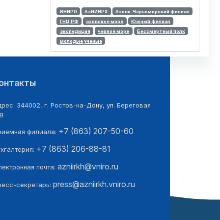
ВНИРО
АзНИИРХ
Азово-Черноморский филиал
ГНЦ РФ
азовское море
Южный филиал
экспедиция
черное море
Бессмертный полк
молодые ученые
онтакты
рес: 344002, г. Ростов-на-Дону, ул. Береговая
В
+7 (863) 207-50-60
риемная филиала:
+7 (863) 206-88-81
ухгалтерия:
azniirkh@vniro.ru
лектронная почта:
press@azniirkh.vniro.ru
ресс-секретарь: