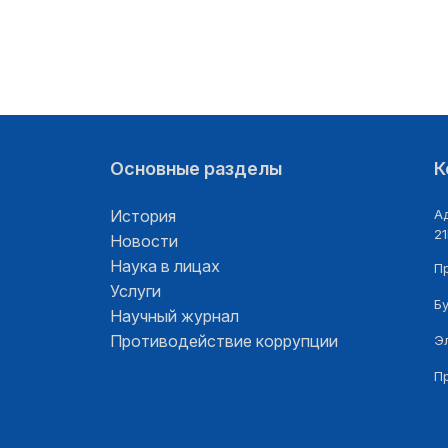
Основные разделы
К
История
Ад
21
Новости
Наука в лицах
П
Услуги
Б
Научный журнал
Противодействие коррупции
Э
П