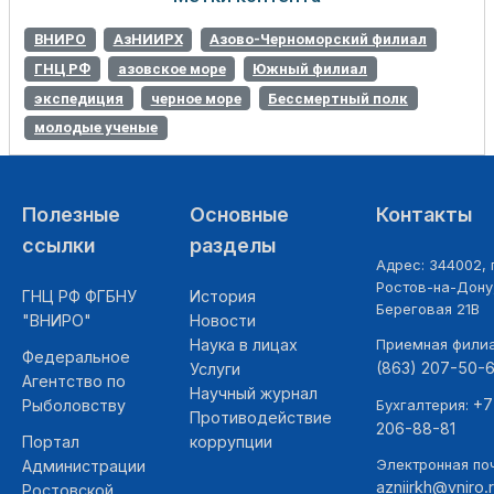
ВНИРО
АзНИИРХ
Азово-Черноморский филиал
ГНЦ РФ
азовское море
Южный филиал
экспедиция
черное море
Бессмертный полк
молодые ученые
Полезные
Основные
Контакты
ссылки
разделы
Адрес: 344002, г
Ростов-на-Дону,
ГНЦ РФ ФГБНУ
История
Береговая 21В
"ВНИРО"
Новости
Наука в лицах
Приемная фили
Федеральное
(863) 207-50-
Услуги
Агентство по
Научный журнал
+7
Рыболовству
Бухгалтерия:
Противодействие
206-88-81
Портал
коррупции
Электронная поч
Администрации
azniirkh@vniro.
Ростовской