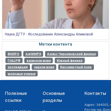
Наука ДГТУ - Исследование Александры Алимовой
Метки контента
ВНИРО
АзНИИРХ
Азово-Черноморский филиал
ГНЦ РФ
азовское море
Южный филиал
экспедиция
черное море
Бессмертный полк
молодые ученые
Полезные
Основные
Контакты
ссылки
разделы
Адрес: 344002, г
Ростов-на-Дону,