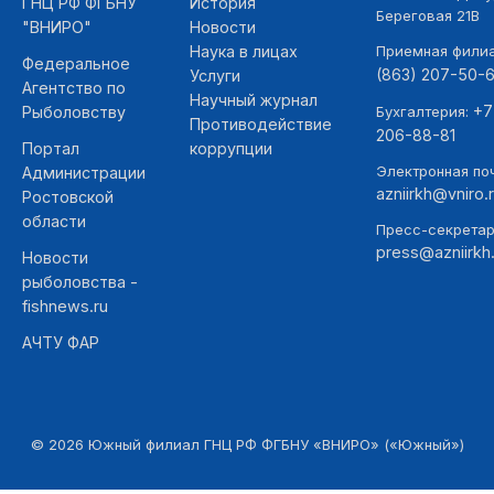
ГНЦ РФ ФГБНУ
История
Береговая 21В
"ВНИРО"
Новости
Наука в лицах
Приемная фили
Федеральное
(863) 207-50-
Услуги
Агентство по
Научный журнал
+7
Рыболовству
Бухгалтерия:
Противодействие
206-88-81
Портал
коррупции
Электронная поч
Администрации
azniirkh@vniro.
Ростовской
области
Пресс-секретар
press@azniirkh.
Новости
рыболовства -
fishnews.ru
АЧТУ ФАР
©
2026
Южный филиал ГНЦ РФ ФГБНУ «ВНИРО» («Южный»)