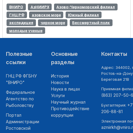
ВНИРО
АзНИИРХ
Азово-Черноморский филиал
ГНЦ РФ
азовское море
Южный филиал
экспедиция
черное море
Бессмертный полк
молодые ученые
Полезные
Основные
Контакты
ссылки
разделы
Адрес: 344002, г
Ростов-на-Дону,
ГНЦ РФ ФГБНУ
История
Береговая 21В
"ВНИРО"
Новости
Наука в лицах
Приемная фили
Федеральное
(863) 207-50-
Услуги
Агентство по
Научный журнал
+7
Рыболовству
Бухгалтерия:
Противодействие
206-88-81
Портал
коррупции
Электронная поч
Администрации
azniirkh@vniro.
Ростовской