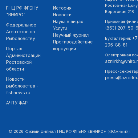
Ростов-на-Дону,
ГНЦ РФ ФГБНУ
История
Береговая 21В
"ВНИРО"
Новости
Наука в лицах
Приемная фили
Федеральное
(863) 207-50-
Услуги
Агентство по
Научный журнал
+7
Рыболовству
Бухгалтерия:
Противодействие
206-88-81
Портал
коррупции
Электронная поч
Администрации
azniirkh@vniro.
Ростовской
области
Пресс-секретар
press@azniirkh.
Новости
рыболовства -
fishnews.ru
АЧТУ ФАР
©
2026
Южный филиал ГНЦ РФ ФГБНУ «ВНИРО» («Южный»)