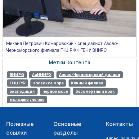
Михаил Петрович Комаровский - специалист Азово-
Черноморского филиала ГНЦ РФ ФГБНУ ВНИРО
Метки контента
ВНИРО
АзНИИРХ
Азово-Черноморский филиал
ГНЦ РФ
азовское море
Южный филиал
экспедиция
черное море
Бессмертный полк
молодые ученые
Полезные
Основные
Контакты
ссылки
разделы
Адрес: 344002, г