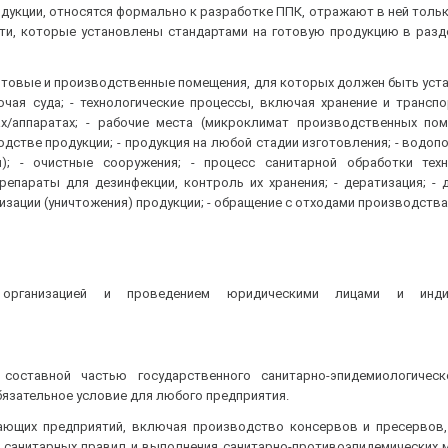
укции, относятся формально к разработке ППК, отражают в ней толь
сти, которые установлены стандартами на готовую продукцию в раз
бытовые и производственные помещения, для которых должен быть уст
ючая суда; - технологические процессы, включая хранение и транспо
/аппаратах; - рабочие места (микроклимат производственных пом
дстве продукции; - продукция на любой стадии изготовления; - водоп
); - очистные сооружения; - процесс санитарной обработки техн
епараты для дезинфекции, контроль их хранения; - дератизация; - д
зации (уничтожения) продукции; - обращение с отходами производства 
организацией и проведением юридическими лицами и инди
составной частью государственного санитарно-эпидемиологическ
язательное условие для любого предприятия.
ющих предприятий, включая производство консервов и пресервов,
санитарных правил и выполнения санитарно-противоэпидемических м