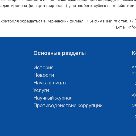
адаптирована (конкретизирована) для любого субъекта хозяйствова
онтроля обращаться в Керченский филиал ФГБНУ «АзНИИРХ»: тел. +7 (3
E-mail: inf
Основные разделы
К
История
Ад
21
Новости
Наука в лицах
П
Услуги
Б
Научный журнал
Противодействие коррупции
Э
П