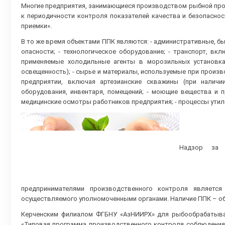
Многие предприятия, занимающиеся производством рыбной прод
к периодичности контроля показателей качества и безопасно
приемки».
В то же время объектами ППК являются: - административные, 
опасности; - технологическое оборудование; - транспорт, вкл
применяемые холодильные агенты в морозильных установках
освещенность); - сырье и материалы, используемые при произво
предприятии, включая артезианские скважины (при наличии
оборудования, инвентаря, помещений; - моющие вещества и пр
медицинские осмотры работников предприятия; - процессы утили
Надзор за 
предпринимателями производственного контроля является 
осуществляемого уполномоченными органами. Наличие ППК – об
Керченским филиалом ФГБНУ «АзНИИРХ» для рыбообрабатыва
«Типовая программа производственного контроля соблюдения 