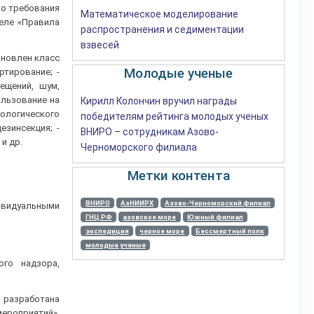
ко требования
Математическое моделирование
деле «Правила
распространения и седиментации
взвесей
ановлен класс
Молодые ученые
ртирование; -
ещений, шум,
ользование на
Кирилл Колончин вручил награды
ологического
победителям рейтинга молодых ученых
езинсекция; -
ВНИРО – сотрудникам Азово-
и др.
Черноморского филиала
Метки контента
ВНИРО
АзНИИРХ
Азово-Черноморский филиал
видуальными
ГНЦ РФ
азовское море
Южный филиал
экспедиция
черное море
Бессмертный полк
молодые ученые
ого надзора,
 разработана
ероприятий».