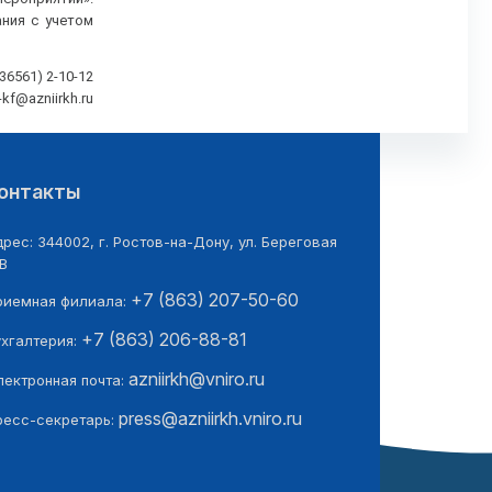
ния с учетом
6561) 2-10-12
o-kf@azniirkh.ru
онтакты
рес: 344002, г. Ростов-на-Дону, ул. Береговая
В
+7 (863) 207-50-60
риемная филиала:
+7 (863) 206-88-81
ухгалтерия:
azniirkh@vniro.ru
лектронная почта:
press@azniirkh.vniro.ru
ресс-секретарь: