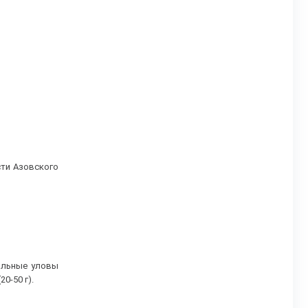
сти Азовского
альные уловы
0-50 г).