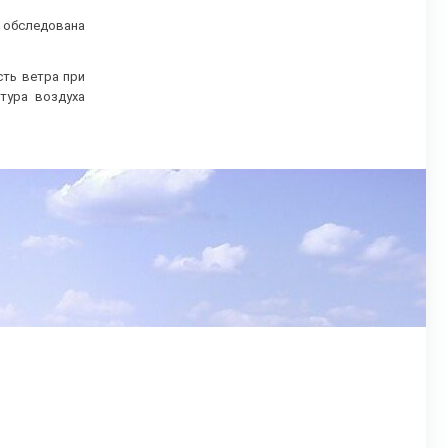
м обследована
сть ветра при
тура воздуха