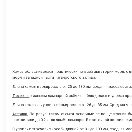
Хамса
облавливалась практически по всей акватории моря, од
моря и западной части Таганрогского залива.
Длина хамсы варьировала от 25 до 130 мм, средняя масса составл
Тюлька п
о данным лампарной съёмки наблюдалась в уловах прак
Длина тюльки в уловах варьировала от 26 до 85 мм. Средняя масс
Атерина.
По результатам съемки основные ее концентрации б
составляли до 0.2 кг на замёт лампары. В восточной половине мо
В уловах встречались особи длиной от 31 до 100 мм, средняя мас