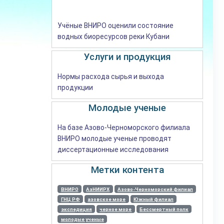
Учёные ВНИРО оценили состояние
водных биоресурсов реки Кубани
Услуги и продукция
Нормы расхода сырья и выхода
продукции
Молодые ученые
На базе Азово-Черноморского филиала
ВНИРО молодые ученые проводят
диссертационные исследования
Метки контента
ВНИРО
АзНИИРХ
Азово-Черноморский филиал
ГНЦ РФ
азовское море
Южный филиал
экспедиция
черное море
Бессмертный полк
молодые ученые