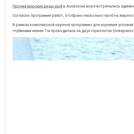
Прочие морские виды рыб
в Азовском море встречались единич
Согласно программе работ, отобрано несколько проб на жирнос
В рамках комплексной научной программы для изучения условий
глубинами менее 7 м проводилась на двух горизонтах (поверхность