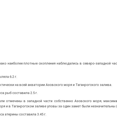
нако наиболее плотные скопления наблюдались в северо-западной ча
яла 6.2 г.
тически на всей акватории Азовского моря и Таганрогского залива.
а рыб составила 2.5 г.
ыли отмечены в западной части собственно Азовского моря; максим
ря и в Таганрогском заливе уловы за один замет были незначительны (2
са атерины составила 3.45 г.