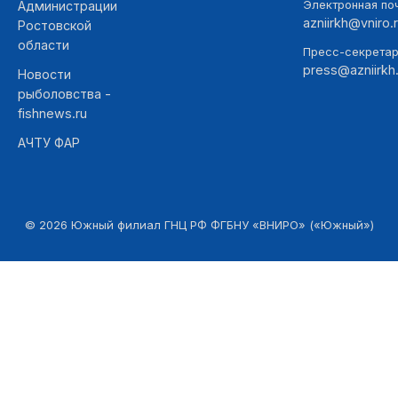
Электронная поч
Администрации
azniirkh@vniro.
Ростовской
области
Пресс-секретар
press@azniirkh.
Новости
рыболовства -
fishnews.ru
АЧТУ ФАР
©
2026
Южный филиал ГНЦ РФ ФГБНУ «ВНИРО» («Южный»)