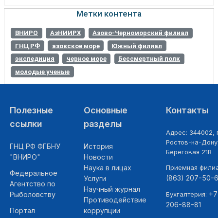
Метки контента
ВНИРО
АзНИИРХ
Азово-Черноморский филиал
ГНЦ РФ
азовское море
Южный филиал
экспедиция
черное море
Бессмертный полк
молодые ученые
Полезные
Основные
Контакты
ссылки
разделы
Адрес: 344002, г
Ростов-на-Дону,
ГНЦ РФ ФГБНУ
История
Береговая 21В
"ВНИРО"
Новости
Наука в лицах
Приемная фили
Федеральное
(863) 207-50-
Услуги
Агентство по
Научный журнал
+7
Рыболовству
Бухгалтерия:
Противодействие
206-88-81
Портал
коррупции