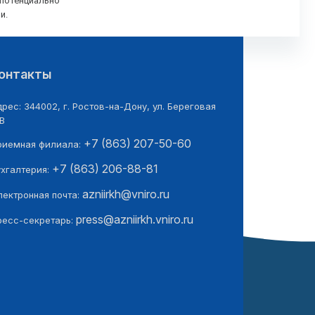
 потенциально
и.
онтакты
рес: 344002, г. Ростов-на-Дону, ул. Береговая
В
+7 (863) 207-50-60
риемная филиала:
+7 (863) 206-88-81
ухгалтерия:
azniirkh@vniro.ru
лектронная почта:
press@azniirkh.vniro.ru
ресс-секретарь: