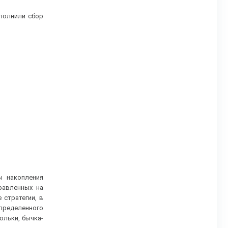
полнили сбор
ы накопления
равленных на
стратегии, в
определенного
юльки, бычка-