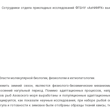
Сотрудники отдела прикладных исследований ФГБНУ «АзНИИРХ» вы
ласти молекулярной биологии, физиологии и ихтиопатологии.
ить зимний сезон, являются физиолого-биохимические механизм
-осенний нагульный период. Помимо адаптационных процессов, нап
ов рыб Азовского моря выработаны и популяционные адаптационные 
ициируется, как показали научные исследования, при наборе рыбой 
агула и готовности к зимовке были отобраны образцы тканей хамсы, т