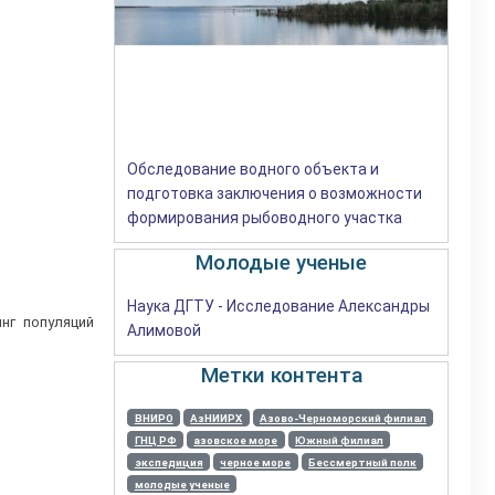
Обследование водного объекта и
подготовка заключения о возможности
формирования рыбоводного участка
Молодые ученые
Наука ДГТУ - Исследование Александры
нг популяций
Алимовой
Метки контента
ВНИРО
АзНИИРХ
Азово-Черноморский филиал
ГНЦ РФ
азовское море
Южный филиал
экспедиция
черное море
Бессмертный полк
молодые ученые