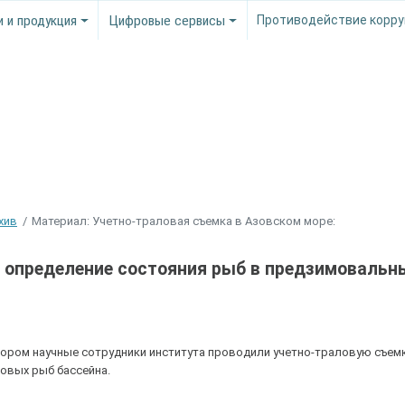
и и продукция
Цифровые сервисы
Противодействие корру
хив
Материал: Учетно-траловая съемка в Азовском море:
: определение состояния рыб в предзимовальн
отором научные сотрудники института проводили учетно-траловую съем
овых рыб бассейна.