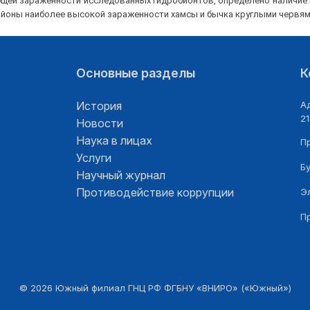
общей зараженности исследованных гидробионтов, определено наличие
айоны наиболее высокой зараженности хамсы и бычка круглыми червям
Основные разделы
К
История
Ад
21
Новости
Наука в лицах
П
Услуги
Б
Научный журнал
Противодействие коррупции
Э
П
©
2026
Южный филиал ГНЦ РФ ФГБНУ «ВНИРО» («Южный»)