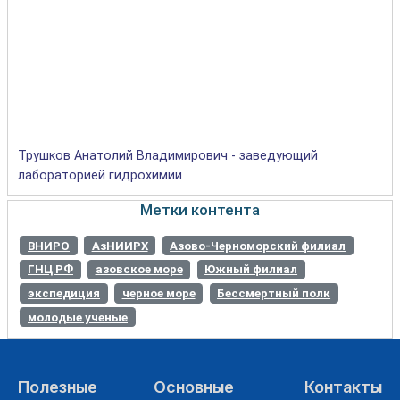
Трушков Анатолий Владимирович - заведующий
лабораторией гидрохимии
Метки контента
ВНИРО
АзНИИРХ
Азово-Черноморский филиал
ГНЦ РФ
азовское море
Южный филиал
экспедиция
черное море
Бессмертный полк
молодые ученые
Полезные
Основные
Контакты