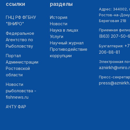
ссылки
разделы
Адрес: 344002, г
Ростов-на-Дону,
ГНЦ РФ ФГБНУ
История
Береговая 21В
"ВНИРО"
Новости
Наука в лицах
Приемная фили
Федеральное
(863) 207-50-
Услуги
Агентство по
Научный журнал
+7
Рыболовству
Бухгалтерия:
Противодействие
206-88-81
Портал
коррупции
Электронная поч
Администрации
azniirkh@vniro.
Ростовской
области
Пресс-секретар
press@azniirkh.
Новости
рыболовства -
fishnews.ru
АЧТУ ФАР