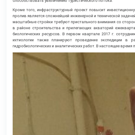
способствовать увеличению туристического потока.
Кроме того, инфраструктурный проект повысит инвестиционну
пролив является сложнейшей инженерной и технической задачей,
масштабные стройки требуют пристального внимания со сторон
в районе строительства и прилегающих акваторий ежекварт
биологических ресурсов. В первом квартале 2017 г. сотрудн
ихтиологии также планируют проведение экспедиции в рай
гидробиологических и аналитических работ. В настоящее время 