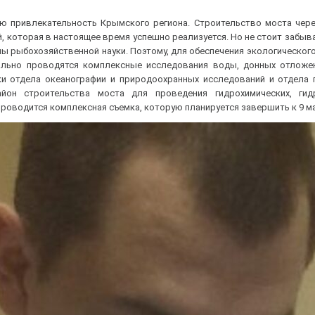
ю привлекательность Крымского региона. Строительство моста чере
 которая в настоящее время успешно реализуется. Но не стоит забыва
ы рыбохозяйственной науки. Поэтому, для обеспечения экологическог
ально проводятся комплексные исследования воды, донных отложе
ики отдела океанографии и природоохранных исследований и отдела
он строительства моста для проведения гидрохимических, гидр
проводится комплексная съемка, которую планируется завершить к 9 мар