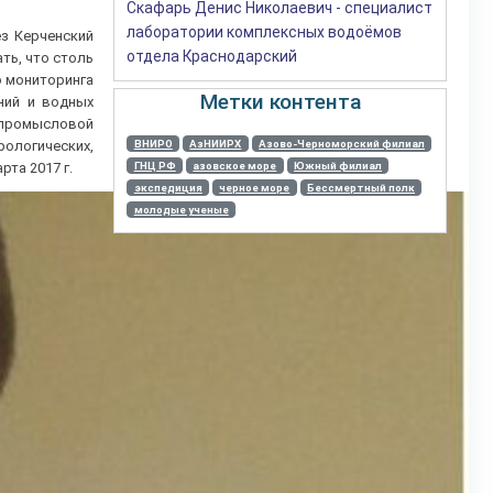
Скафарь Денис Николаевич - специалист
лаборатории комплексных водоёмов
з Керченский
отдела Краснодарский
ть, что столь
о мониторинга
Метки контента
ний и водных
 промысловой
ологических,
ВНИРО
АзНИИРХ
Азово-Черноморский филиал
та 2017 г.
ГНЦ РФ
азовское море
Южный филиал
экспедиция
черное море
Бессмертный полк
молодые ученые