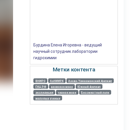
Бурдина Елена Игоревна - ведущий
научный сотрудник лаборатории
гидрохимии
Метки контента
ВНИРО
АзНИИРХ
Азово-Черноморский филиал
ГНЦ РФ
азовское море
Южный филиал
экспедиция
черное море
Бессмертный полк
молодые ученые