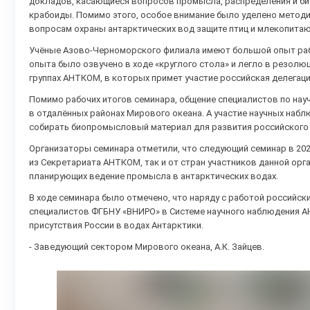
докладов, касающиеся вопросов промысла, распределения и био
крабоиды. Помимо этого, особое внимание было уделено методи
вопросам охраны антарктических вод защите птиц и млекопита
Учёные Азово-Черноморского филиала имеют большой опыт работ
опыта было озвучено в ходе «круглого стола» и легло в резол
группах АНТКОМ, в которых примет участие российская делегаци
Помимо рабочих итогов семинара, общение специалистов по на
в отдалённых районах Мирового океана. А участие научных на
собирать биопромысловый материал для развития российского у
Организаторы семинара отметили, что следующий семинар в 2025
из Секретариата АНТКОМ, так и от стран участников данной ор
планирующих ведение промысла в антарктических водах.
В ходе семинара было отмечено, что наряду с работой российс
специалистов ФГБНУ «ВНИРО» в Системе научного наблюдения 
присутствия России в водах Антарктики.
- Заведующий сектором Мирового океана, А.К. Зайцев.