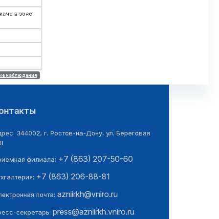
кача в зоне
ые наблюдения
онтакты
рес: 344002, г. Ростов-на-Дону, ул. Береговая
В
+7 (863) 207-50-60
риемная филиала:
+7 (863) 206-88-81
ухгалтерия:
azniirkh@vniro.ru
лектронная почта:
press@azniirkh.vniro.ru
ресс-секретарь: