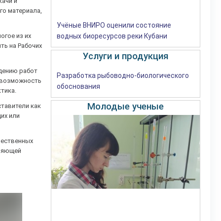
качи и
го материала,
Учёные ВНИРО оценили состояние
огое из их
водных биоресурсов реки Кубани
ть на Рабочих
Услуги и продукция
едению работ
Разработка рыбоводно-биологического
т возможность
обоснования
тика.
Молодые ученые
ставители как
их или
чественных
вляющей