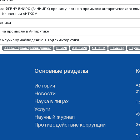
а ФГБНУ ВНИРО (АзНИИРХ) принял участие в промысле антарктического клы
Конвенции АНТКОМ
рктики
 на промысле в Антарктике
 научному наблюдению в водах Антарктики
Азово-Черноморский филиал
ВНИРО
АзНИИРХ
АНТКОМ
Семинар
Научн
Основные разделы
К
История
Ад
21
Новости
Наука в лицах
П
Услуги
Б
Научный журнал
Противодействие коррупции
Э
П