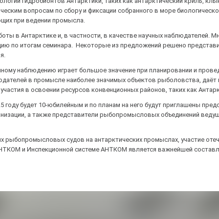
логии гидробионтов Антарктики, таких как антарктический криль, клы
ческим вопросам по сбору и фиксации собранного в море биологическо
ющих при ведении промысла.
ы в Антарктике и, в частности, в качестве научных наблюдателей. Мн
юцию по итогам семинара. Некоторые из предложений решено представи
я.
учному наблюдению играет большое значение при планировании и пров
блюдателей в промысле наиболее значимых объектов рыболовства, даё
частия в освоении ресурсов конвенционных районов, таких как Антарк
 году будет 10-юбилейным и по планам на него будут приглашены пред
ганизации, а также представители рыбопромысловых объединений ведущ
ких рыбопромысловых судов на антарктических промыслах, участие оте
АНТКОМ и Инспекционной системе АНТКОМ является важнейшей соста