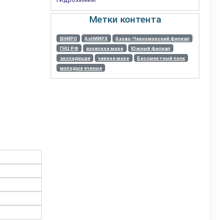
Метки контента
ВНИРО
АзНИИРХ
Азово-Черноморский филиал
ГНЦ РФ
азовское море
Южный филиал
экспедиция
черное море
Бессмертный полк
молодые ученые