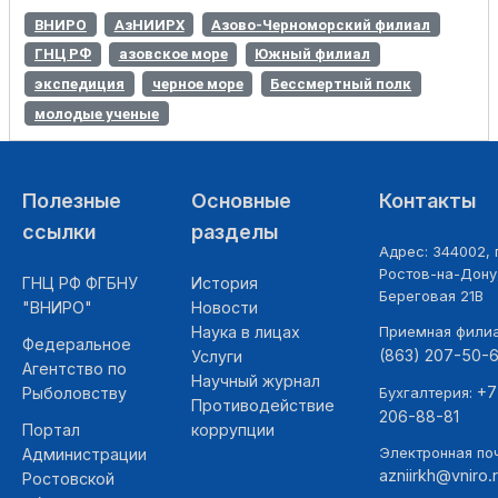
ВНИРО
АзНИИРХ
Азово-Черноморский филиал
ГНЦ РФ
азовское море
Южный филиал
экспедиция
черное море
Бессмертный полк
молодые ученые
Полезные
Основные
Контакты
ссылки
разделы
Адрес: 344002, г
Ростов-на-Дону,
ГНЦ РФ ФГБНУ
История
Береговая 21В
"ВНИРО"
Новости
Наука в лицах
Приемная фили
Федеральное
(863) 207-50-
Услуги
Агентство по
Научный журнал
+7
Рыболовству
Бухгалтерия:
Противодействие
206-88-81
Портал
коррупции
Электронная поч
Администрации
azniirkh@vniro.
Ростовской