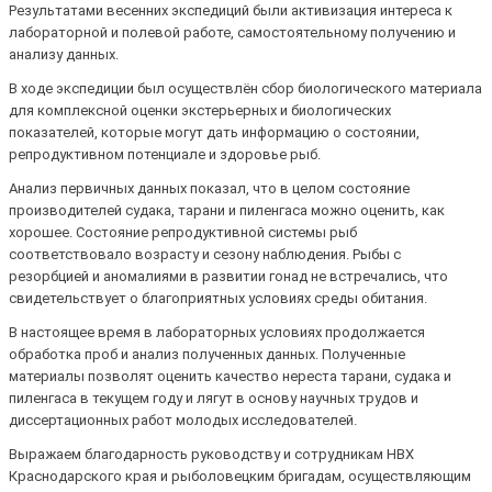
Результатами весенних экспедиций были активизация интереса к
лабораторной и полевой работе, самостоятельному получению и
анализу данных.
В ходе экспедиции был осуществлён сбор биологического материала
для комплексной оценки экстерьерных и биологических
показателей, которые могут дать информацию о состоянии,
репродуктивном потенциале и здоровье рыб.
Анализ первичных данных показал, что в целом состояние
производителей судака, тарани и пиленгаса можно оценить, как
хорошее. Состояние репродуктивной системы рыб
соответствовало возрасту и сезону наблюдения. Рыбы с
резорбцией и аномалиями в развитии гонад не встречались, что
свидетельствует о благоприятных условиях среды обитания.
В настоящее время в лабораторных условиях продолжается
обработка проб и анализ полученных данных. Полученные
материалы позволят оценить качество нереста тарани, судака и
пиленгаса в текущем году и лягут в основу научных трудов и
диссертационных работ молодых исследователей.
Выражаем благодарность руководству и сотрудникам НВХ
Краснодарского края и рыболовецким бригадам, осуществляющим