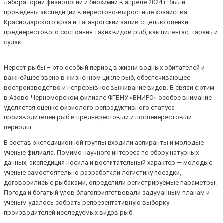
лаборатории физиологии и биохимии в апреле 2024 г. были
проведены экспедиции в нерестово-выростные хозяйства
Краснодарского края и Таганрогский залив с целью оценки
преднерестового состояния таких видов рыб, как пиленгас, тарань и
судак.
Нерест рыбы – это особый период в жизни водных обитателей и
важнейшее звено в жизненном цикле рыб, обеспечивающее
воспроизводство и непрерывное выживание видов. В связи с этим
в Азово-Черноморском филиале ФГБНУ «ВНИРО» особое внимание
уделяется оценке физиолого-репродуктивного статуса
производителей рыб в преднерестовый и посленерестовый
периоды.
В состав экспедиционной группы входили аспиранты и молодые
ученые филиала. Помимо научного интереса по сбору натурных
данных, экспедиция носила и воспитательный характер — молодые
ученые самостоятельно разработали логистику поездки,
договорились с рыбаками, определили регистрируемые параметры.
Погода и богатый улов благоприятствовали задуманным планам и
ученым удалось собрать репрезентативную выборку
производителей исследуемых видов рыб.