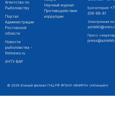
Агентство по
Научный журнал
+7
Рыболовству
Бухгалтерия:
Противодействие
206-88-81
Портал
коррупции
Электронная поч
Администрации
azniirkh@vniro.
Ростовской
области
Пресс-секретар
press@azniirkh.
Новости
рыболовства -
fishnews.ru
АЧТУ ФАР
©
2026
Южный филиал ГНЦ РФ ФГБНУ «ВНИРО» («Южный»)