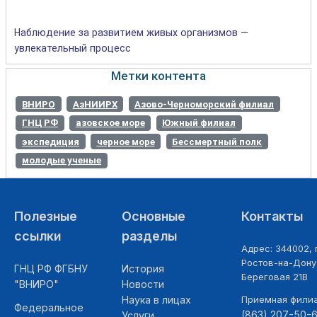
Наблюдение за развитием живых организмов —
увлекательный процесс
Метки контента
ВНИРО
АзНИИРХ
Азово-Черноморский филиал
ГНЦ РФ
азовское море
Южный филиал
экспедиция
черное море
Бессмертный полк
молодые ученые
Полезные
Основные
Контакты
ссылки
разделы
Адрес: 344002, г
Ростов-на-Дону,
ГНЦ РФ ФГБНУ
История
Береговая 21В
"ВНИРО"
Новости
Наука в лицах
Приемная фили
Федеральное
(863) 207-50-
Услуги