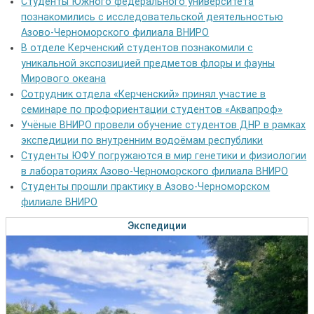
Студенты Южного федерального университета
познакомились с исследовательской деятельностью
Азово-Черноморского филиала ВНИРО
В отделе Керченский студентов познакомили с
уникальной экспозицией предметов флоры и фауны
Мирового океана
Сотрудник отдела «Керченский» принял участие в
семинаре по профориентации студентов «Аквапроф»
Учёные ВНИРО провели обучение студентов ДНР в рамках
экспедиции по внутренним водоёмам республики
Студенты ЮФУ погружаются в мир генетики и физиологии
в лабораториях Азово-Черноморского филиала ВНИРО
Студенты прошли практику в Азово-Черноморском
филиале ВНИРО
Экспедиции