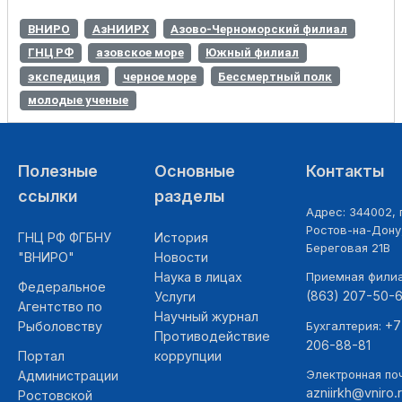
ВНИРО
АзНИИРХ
Азово-Черноморский филиал
ГНЦ РФ
азовское море
Южный филиал
экспедиция
черное море
Бессмертный полк
молодые ученые
Полезные
Основные
Контакты
ссылки
разделы
Адрес: 344002, г
Ростов-на-Дону,
ГНЦ РФ ФГБНУ
История
Береговая 21В
"ВНИРО"
Новости
Наука в лицах
Приемная фили
Федеральное
(863) 207-50-
Услуги
Агентство по
Научный журнал
+7
Рыболовству
Бухгалтерия:
Противодействие
206-88-81
Портал
коррупции
Электронная поч
Администрации
azniirkh@vniro.
Ростовской