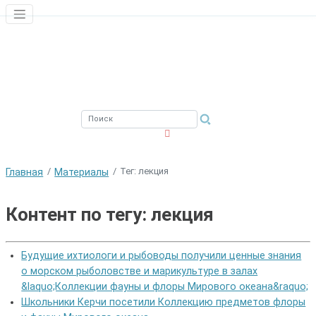
ЮЖНЫЙ ФИЛИАЛ
ФГБНУ ВНИРО
Тег: лекция
Главная
Материалы
Контент по тегу: лекция
Будущие ихтиологи и рыбоводы получили ценные знания
о морском рыболовстве и марикультуре в залах
&laquo;Коллекции фауны и флоры Мирового океана&raquo;
Школьники Керчи посетили Коллекцию предметов флоры