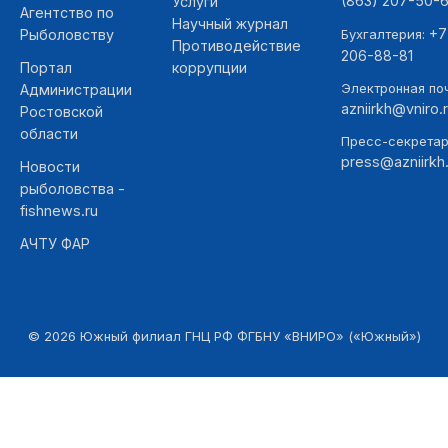
(863) 207-50-
Услуги
Агентство по
Научный журнал
+7
Рыболовству
Бухгалтерия:
Противодействие
206-88-81
Портал
коррупции
Электронная поч
Администрации
azniirkh@vniro.
Ростовской
области
Пресс-секретар
press@azniirkh.
Новости
рыболовства -
fishnews.ru
АЧТУ ФАР
©
2026
Южный филиал ГНЦ РФ ФГБНУ «ВНИРО» («Южный»)