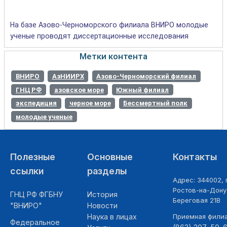
На базе Азово-Черноморского филиала ВНИРО молодые
ученые проводят диссертационные исследования
Метки контента
ВНИРО
АзНИИРХ
Азово-Черноморский филиал
ГНЦ РФ
азовское море
Южный филиал
экспедиция
черное море
Бессмертный полк
молодые ученые
Полезные
Основные
Контакты
ссылки
разделы
Адрес: 344002, г
Ростов-на-Дону,
ГНЦ РФ ФГБНУ
История
Береговая 21В
"ВНИРО"
Новости
Наука в лицах
Приемная фили
Федеральное