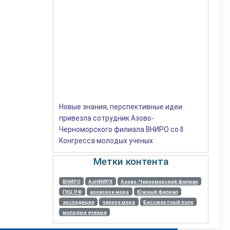
Новые знания, перспективные идеи
привезла сотрудник Азово-
Черноморского филиала ВНИРО со II
Конгресса молодых ученых
Метки контента
ВНИРО
АзНИИРХ
Азово-Черноморский филиал
ГНЦ РФ
азовское море
Южный филиал
экспедиция
черное море
Бессмертный полк
молодые ученые