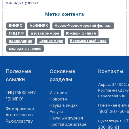
молодых ученых
Метки контента
ВНИРО
АзНИИРХ
Азово-Черноморский филиал
ГНЦ РФ
азовское море
Южный филиал
экспедиция
черное море
Бессмертный полк
молодые ученые
Полезные
Основные
Контакты
ссылки
разделы
Адрес: 344002, г
Ростов-на-Дону,
ГНЦ РФ ФГБНУ
История
Береговая 21В
"ВНИРО"
Новости
Наука в лицах
Приемная фили
Федеральное
(863) 207-50-
Услуги
Агентство по
Научный журнал
+7
Рыболовству
Бухгалтерия:
Противодействие
206-88-81