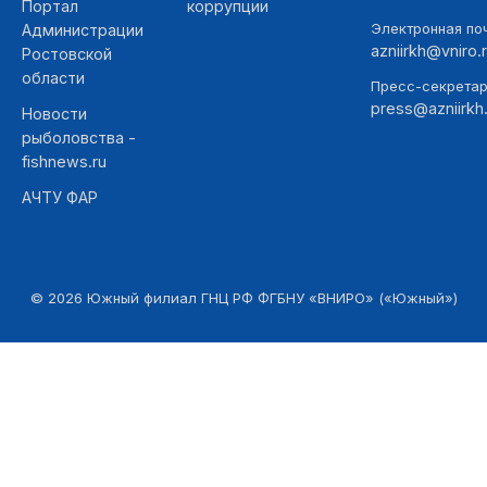
Портал
коррупции
Электронная поч
Администрации
azniirkh@vniro.
Ростовской
области
Пресс-секретар
press@azniirkh.
Новости
рыболовства -
fishnews.ru
АЧТУ ФАР
©
2026
Южный филиал ГНЦ РФ ФГБНУ «ВНИРО» («Южный»)