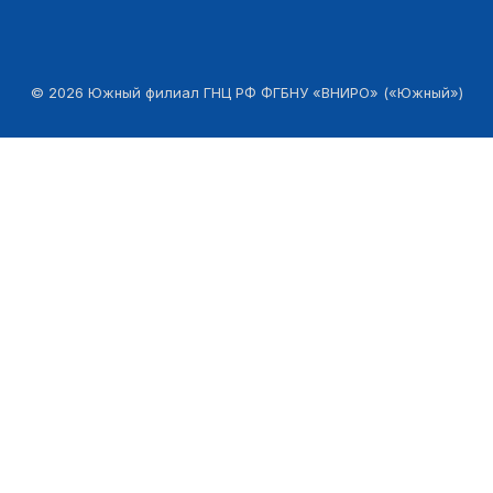
©
2026
Южный филиал ГНЦ РФ ФГБНУ «ВНИРО» («Южный»)