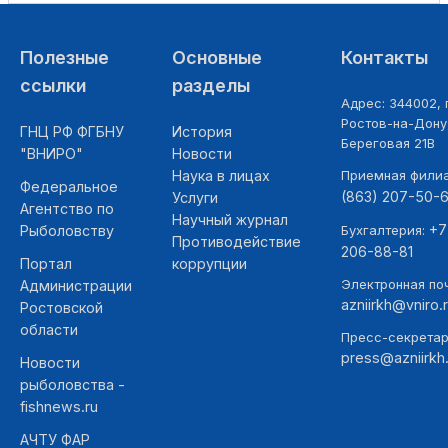
Полезные
Основные
Контакты
ссылки
разделы
Адрес: 344002, г
Ростов-на-Дону,
ГНЦ РФ ФГБНУ
История
Береговая 21В
"ВНИРО"
Новости
Наука в лицах
Приемная фили
Федеральное
(863) 207-50-
Услуги
Агентство по
Научный журнал
+7
Рыболовству
Бухгалтерия:
Противодействие
206-88-81
Портал
коррупции
Электронная поч
Администрации
azniirkh@vniro.
Ростовской
области
Пресс-секретар
press@azniirkh.
Новости
рыболовства -
fishnews.ru
АЧТУ ФАР