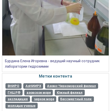
Бурдина Елена Игоревна - ведущий научный сотрудник
лаборатории гидрохимии
Метки контента
ВНИРО
АзНИИРХ
Азово-Черноморский филиал
ГНЦ РФ
азовское море
Южный филиал
экспедиция
черное море
Бессмертный полк
молодые ученые