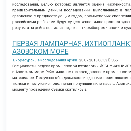
исследования, целью которых является оценка численности
предварительным данным исследований, выполненных в пол
сравнению с предшествующим годом, промысловых скоплений ш
российскими рыбаками будут существенно выше прошлогоднего
результаты рейса позволят подсказать рыбопромысловым суда
ПЕРВАЯ ЛАМПАРНАЯ, ИХТИОПЛАНК
АЗОВСКОМ МОРЕ
Биоресурсные исследования архив
28.07.2015 06:53
866
Специалисты отдела промысловой ихтиологии ФГБНУ «АзНИИРХ
в Азовском море. Рейс выполнен на арендованном промысловом
материалов. Получены обнадеживающие данные, позволяющие 
тюльки и получение пополнения популяции пиленгаса в Азовск
моменту проведения съемки скатились в