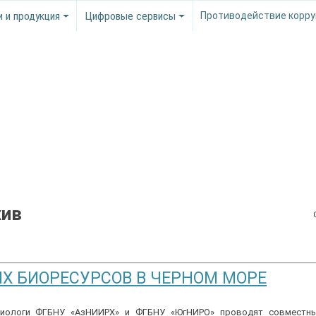
и и продукция
Цифровые сервисы
Противодействие корру
хив
Х БИОРЕСУРСОВ В ЧЕРНОМ МОРЕ
хтиологи ФГБНУ «АзНИИРХ» и ФГБНУ «ЮгНИРО» проводят совместн