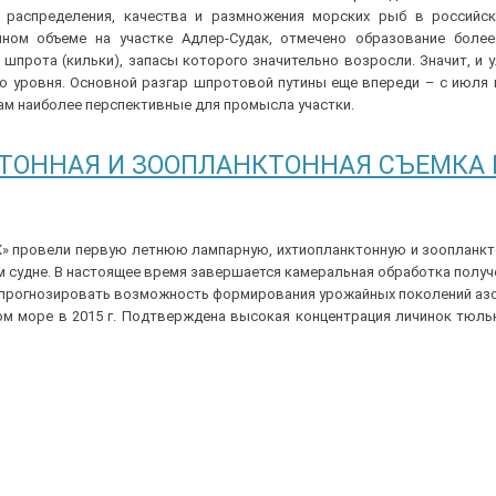
, распределения, качества и размножения морских рыб в российск
ном объеме на участке Адлер-Судак, отмечено образование более
прота (кильки), запасы которого значительно возросли. Значит, и
 уровня. Основной разгар шпротовой путины еще впереди – с июля 
м наиболее перспективные для промысла участки.
ТОННАЯ И ЗООПЛАНКТОННАЯ СЪЕМКА 
» провели первую летнюю лампарную, ихтиопланктонную и зоопланкт
 судне. В настоящее время завершается камеральная обработка получ
прогнозировать возможность формирования урожайных поколений азо
ом море в 2015 г. Подтверждена высокая концентрация личинок тюль