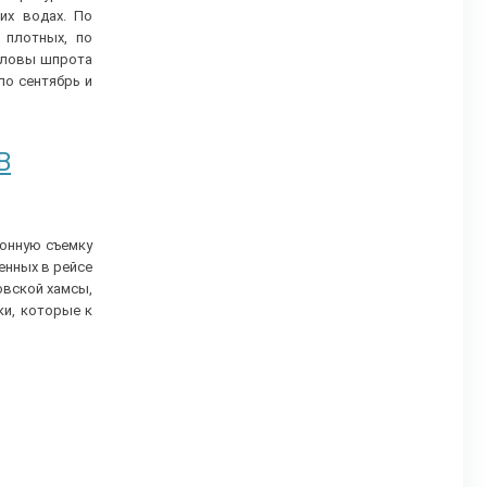
их водах. По
 плотных, по
 уловы шпрота
по сентябрь и
В
онную съемку
енных в рейсе
вской хамсы,
ки, которые к