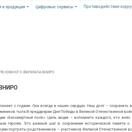
и и продукция
Цифровые сервисы
Противодействие корру
ОЛК ЮЖНОГО ФИЛИАЛА ВНИРО
ВНИРО
ускнеет с годами. Она всегда в наших сердцах. Наш долг – сохранить в
ужеников тыла.В преддверии Дня Победы в Великой Отечественной вой
и «Бессмертный полк». Цель акции – вспомнить каждого, кто внёс 
ным героям. Это важный шаг в сохранении исторической памяти о 
икуем портреты родственников – участников Великой Отечественной в