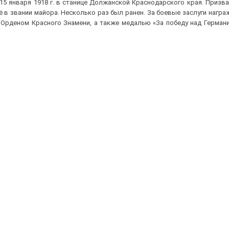
5 января 1918 г. в станице Должанской Краснодарского края. Призва
ё в звании майора. Несколько раз был ранен. За боевые заслуги нагр
, Орденом Красного Знамени, а также медалью «За победу над Герман