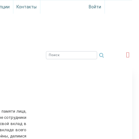
пции
Контакты
Войти
ЮЖНЫЙ ФИЛИАЛ
ФГБНУ ВНИРО
 памяти лица,
не сотрудники
свой вклад в
вкладе всего
ойны, делимся