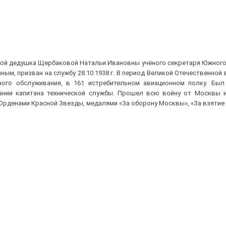
родной дедушка Щербаковой Натальи Ивановны учёного секретаря Южног
м, призван на службу 28.10.1938 г. В период Великой Отечественной
ого обслуживания, в 161 истребительном авиационном полку. Был
нии капитана технической службы. Прошел всю войну от Москвы и
рденами Красной Звезды, медалями «За оборону Москвы», «За взятие 