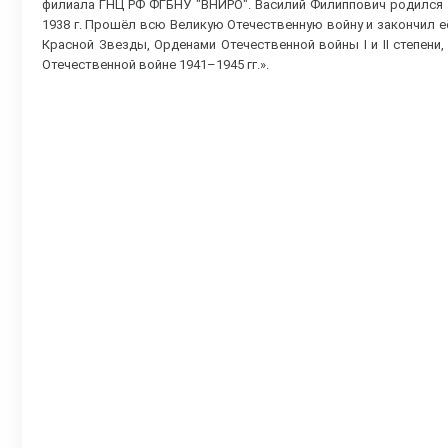
филиала ГНЦ РФ ФГБНУ "ВНИРО". Василий Филиппович родился 1
1938 г. Прошёл всю Великую Отечественную войну и закончил е
Красной Звезды, Орденами Отечественной войны I и II степени
Отечественной войне 1941–1945 гг.».