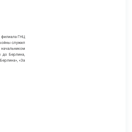
о филиала ГНЦ
 войны служил
 начальником
 до Берлина,
Берлина», «За