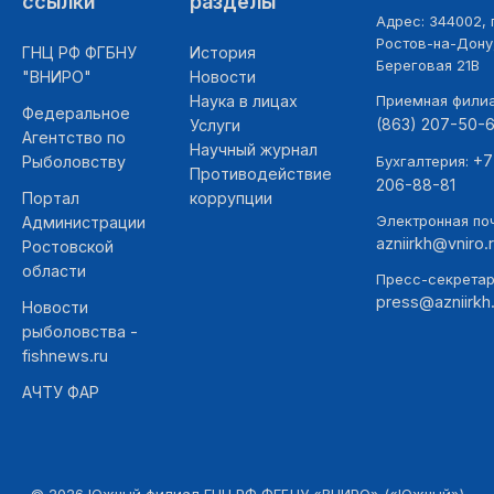
ссылки
разделы
Адрес: 344002, г
Ростов-на-Дону,
ГНЦ РФ ФГБНУ
История
Береговая 21В
"ВНИРО"
Новости
Наука в лицах
Приемная фили
Федеральное
(863) 207-50-
Услуги
Агентство по
Научный журнал
+7
Рыболовству
Бухгалтерия:
Противодействие
206-88-81
Портал
коррупции
Электронная поч
Администрации
azniirkh@vniro.
Ростовской
области
Пресс-секретар
press@azniirkh.
Новости
рыболовства -
fishnews.ru
АЧТУ ФАР