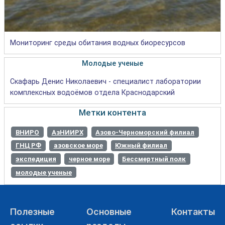
Мониторинг среды обитания водных биоресурсов
Молодые ученые
Скафарь Денис Николаевич - специалист лаборатории
комплексных водоёмов отдела Краснодарский
Метки контента
ВНИРО
АзНИИРХ
Азово-Черноморский филиал
ГНЦ РФ
азовское море
Южный филиал
экспедиция
черное море
Бессмертный полк
молодые ученые
Полезные
Основные
Контакты