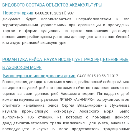
ВИДОВОГО СОСТАВА ОБЪЕКТОВ АКВАКУЛЬТУРЫ
Новости архив
04.08.2015 20:21
907
Документ будет использоваться Росрыболовством и его
территориальными управлениями при организации и проведении
торгов в форме аукционов на право заключения договора
пользования рыбоводным участком для осуществления пастбищной
или индустриальной аквакультуры
РОМАНТИКА РЕЙСА. НАУКА ИССЛЕДУЕТ РАСПРЕДЕЛЕНИЕ РЫБ
В АЗОВСКОМ МОРЕ
Биоресурсные исследования архив
04.08.2015 19:56
1017
В конце июля, двадцать восьмого числа, рыболовный сейнер «Илиа»
завершил научный рейс по программе «Учетно-траловая съемка по
оценке запасов донных рыб Азовского моря». Пятнадцать дней
команда научных сотрудников ФГБНУ «АзНИИРХ» под руководством
опытного начальника рейса Сергея Владимировича Лукьянова
изучала промысловую ихтиофауну Азовского моря. Было
выполнено 105 станций, на которых с помощью донного
двадцатипятиметрового трала извлекались для учета, анализа и
последующего выпуска в море представители традиционных