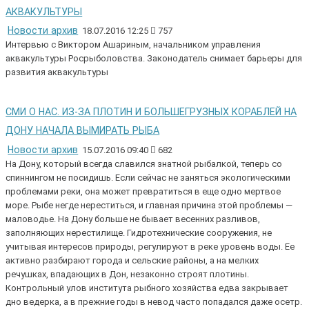
АКВАКУЛЬТУРЫ
Новости архив
18.07.2016 12:25
757
Интервью с Виктором Ашариным, начальником управления
аквакультуры Росрыболовства. Законодатель снимает барьеры для
развития аквакультуры
СМИ О НАС. ИЗ-ЗА ПЛОТИН И БОЛЬШЕГРУЗНЫХ КОРАБЛЕЙ НА
ДОНУ НАЧАЛА ВЫМИРАТЬ РЫБА
Новости архив
15.07.2016 09:40
682
На Дону, который всегда славился знатной рыбалкой, теперь со
спиннингом не посидишь. Если сейчас не заняться экологическими
проблемами реки, она может превратиться в еще одно мертвое
море. Рыбе негде нереститься, и главная причина этой проблемы —
маловодье. На Дону больше не бывает весенних разливов,
заполняющих нерестилище. Гидротехнические сооружения, не
учитывая интересов природы, регулируют в реке уровень воды. Ее
активно разбирают города и сельские районы, а на мелких
речушках, впадающих в Дон, незаконно строят плотины.
Контрольный улов института рыбного хозяйства едва закрывает
дно ведерка, а в прежние годы в невод часто попадался даже осетр.