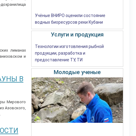
водохранилища
Учёные ВНИРО оценили состояние
водных биоресурсов реки Кубани
Услуги и продукция
Технологии изготовления рыбной
ских лиманах
продукции, разработка и
анизовском и
предоставление ТУ, ТИ
Молодые ученые
АУНЫ В
оры Мирового
из Азовского,
.
НОСТИ