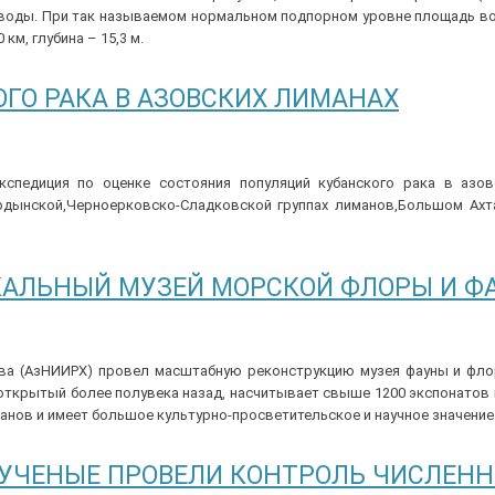
са воды. При так называемом нормальном подпорном уровне площадь 
км, глубина – 15,3 м.
ГО РАКА В АЗОВСКИХ ЛИМАНАХ
кспедиция по оценке состояния популяций кубанского рака в азов
рдынской,Черноерковско-Сладковской группах лиманов,Большом Ахт
КАЛЬНЫЙ МУЗЕЙ МОРСКОЙ ФЛОРЫ И Ф
ства (АзНИИРХ) провел масштабную реконструкцию музея фауны и фл
 открытый более полувека назад, насчитывает свыше 1200 экспонатов 
еанов и имеет большое культурно-просветительское и научное значение
И УЧЕНЫЕ ПРОВЕЛИ КОНТРОЛЬ ЧИСЛЕН