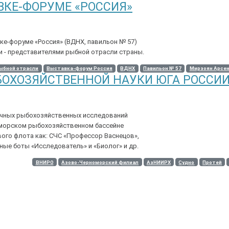
ВКЕ-ФОРУМЕ «РОССИЯ»
ке-форуме «Россия» (ВДНХ, павильон № 57)
 - представителями рыбной отрасли страны.
ыбной отрасли
Выставка-форум Россия
ВДНХ
Павильон № 57
Мирзоян Арсен
ЫБОХОЗЯЙСТВЕННОЙ НАУКИ ЮГА РОССИ
учных рыбохозяйственных исследований
номорском рыбохозяйственном бассейне
ого флота как: СЧС «Профессор Васнецов»,
зные боты «Исследователь» и «Биолог» и др.
ВНИРО
Азово-Черноморский филиал
АзНИИРХ
Судно
Протей