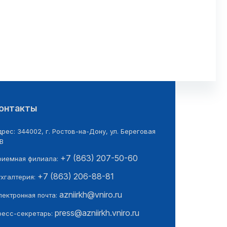
онтакты
рес: 344002, г. Ростов-на-Дону, ул. Береговая
В
+7 (863) 207-50-60
риемная филиала:
+7 (863) 206-88-81
ухгалтерия:
azniirkh@vniro.ru
лектронная почта:
press@azniirkh.vniro.ru
ресс-секретарь: