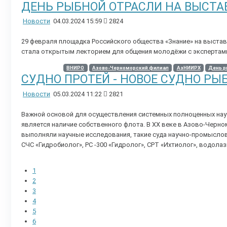
ДЕНЬ РЫБНОЙ ОТРАСЛИ НА ВЫСТА
Новости
04.03.2024 15:59
2824
29 февраля площадка Российского общества «Знание» на выстав
стала открытым лекторием для общения молодёжи с экспертами
ВНИРО
Азово-Черноморский филиал
АзНИИРХ
День р
СУДНО ПРОТЕЙ - НОВОЕ СУДНО Р
Новости
05.03.2024 11:22
2821
Важной основой для осуществления системных полноценных на
является наличие собственного флота. В ХХ веке в Азово-Чер
выполняли научные исследования, такие суда научно-промыслов
СЧС «Гидробиолог», РС -300 «Гидролог», СРТ «Ихтиолог», водола
1
2
3
4
5
6