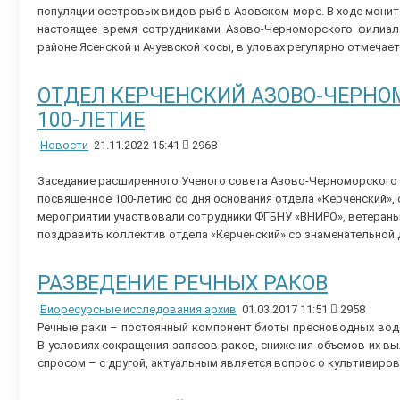
популяции осетровых видов рыб в Азовском море. В ходе мони
настоящее время сотрудниками Азово-Черноморского филиал
районе Ясенской и Ачуевской косы, в уловах регулярно отмечае
ОТДЕЛ КЕРЧЕНСКИЙ АЗОВО-ЧЕРНО
100-ЛЕТИЕ
Новости
21.11.2022 15:41
2968
Заседание расширенного Ученого совета Азово-Черноморского
посвященное 100-летию со дня основания отдела «Керченский», с
мероприятии участвовали сотрудники ФГБНУ «ВНИРО», ветераны
поздравить коллектив отдела «Керченский» со знаменательной 
РАЗВЕДЕНИЕ РЕЧНЫХ РАКОВ
Биоресурсные исследования архив
01.03.2017 11:51
2958
Речные раки – постоянный компонент биоты пресноводных вод
В условиях сокращения запасов раков, снижения объемов их в
спросом – с другой, актуальным является вопрос о культивиров