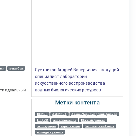
аки
река Сал
Суетников Андрей Валерьевич - ведущий
специалист лаборатории
искусственного воспроизводства
водных биологических ресурсов
чти идеальный
Метки контента
ВНИРО
АзНИИРХ
Азово-Черноморский филиал
ГНЦ РФ
азовское море
Южный филиал
экспедиция
черное море
Бессмертный полк
молодые ученые