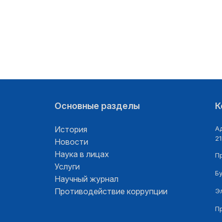
Основные разделы
К
История
Ад
21
Новости
Наука в лицах
П
Услуги
Б
Научный журнал
Противодействие коррупции
Э
П