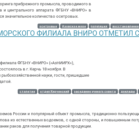
торинга прибрежного промысла, проводимого в
а и центрального аппарата ФГБНУ «ВНИРО» в
тся значительное количество осетровых.
осетровые
Азовское море
популяция
восстановление
МОРСКОГО ФИЛИАЛА ВНИРО ОТМЕТИЛ 
 филиала ФГБНУ «ВНИРО» («АзНИИРХ»),
остоялось в г. Керчь 18 ноября. В
 рыбохозяйственной науки, гости, пришедшие
датой.
столетие
отдел Керченский
заседание ученого совета
доклады
оемов России и популярный объект промысла, традиционно пользующ
ылова из естественных водоемов, с одной стороны, и повышенным по
ании раков для получения товарной продукции.