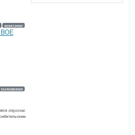
мониторинг
СВОЕ
поздравления
ийся спросом.
требительским