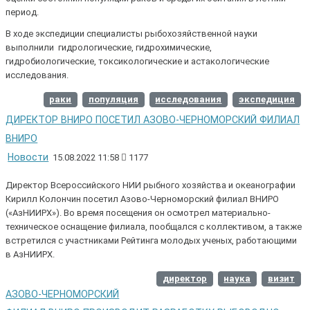
период.
В ходе экспедиции специалисты рыбохозяйственной науки
выполнили гидрологические, гидрохимические,
гидробиологические, токсикологические и астакологические
исследования.
раки
популяция
исследования
экспедиция
ДИРЕКТОР ВНИРО ПОСЕТИЛ АЗОВО-ЧЕРНОМОРСКИЙ ФИЛИАЛ
ВНИРО
Новости
15.08.2022 11:58
1177
Директор Всероссийского НИИ рыбного хозяйства и океанографии
Кирилл Колончин посетил Азово-Черноморский филиал ВНИРО
(«АзНИИРХ»). Во время посещения он осмотрел материально-
техническое оснащение филиала, пообщался с коллективом, а также
встретился с участниками Рейтинга молодых ученых, работающими
в АзНИИРХ.
директор
наука
визит
АЗОВО-ЧЕРНОМОРСКИЙ