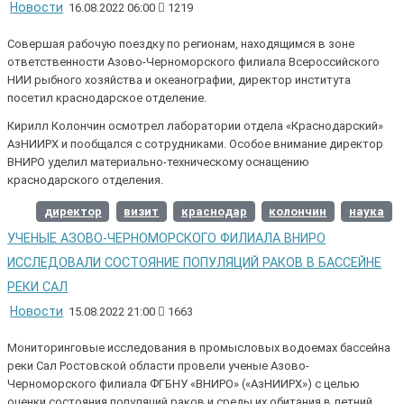
Новости
16.08.2022 06:00
1219
Совершая рабочую поездку по регионам, находящимся в зоне
ответственности Азово-Черноморского филиала Всероссийского
НИИ рыбного хозяйства и океанографии, директор института
посетил краснодарское отделение.
Кирилл Колончин осмотрел лаборатории отдела «Краснодарский»
АзНИИРХ и пообщался с сотрудниками. Особое внимание директор
ВНИРО уделил материально-техническому оснащению
краснодарского отделения.
директор
визит
краснодар
колончин
наука
УЧЕНЫЕ АЗОВО-ЧЕРНОМОРСКОГО ФИЛИАЛА ВНИРО
ИССЛЕДОВАЛИ СОСТОЯНИЕ ПОПУЛЯЦИЙ РАКОВ В БАССЕЙНЕ
РЕКИ САЛ
Новости
15.08.2022 21:00
1663
Мониторинговые исследования в промысловых водоемах бассейна
реки Сал Ростовской области провели ученые Азово-
Черноморского филиала ФГБНУ «ВНИРО» («АзНИИРХ») с целью
оценки состояния популяций раков и среды их обитания в летний