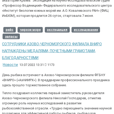
акватории Крыма. Экспедиция на научно-исследовательском судне
«Профессор Водяницкий» Федерального исследовательского центра
«Институт биологии южных морей им. А.О. Ковалевского РАН» (ФИЦ
ИнБЮМ), которая продлится 26 суток, стартовала 7 июня.
рейс
черное море
экспедиция
исследование
запасы
СОТРУДНИКИ АЗОВО-ЧЕРНОМОРСКОГО ФИЛИАЛА ВНИРО
НАГРАЖДЕНЫ МЕДАЛЯМИ, ПОЧЕТНЫМИ ГРАМОТАМИ,
БЛАГОДАРНОСТЯМИ
Новости
13.07.2022 13:31
1173
День рыбака встречают в Азово-Черноморском филиале ФГБНУ
«ВНИРО» («АзНИИРХ»). В преддверии профессионального праздника
здесь прошло торжественное собрание.
Тепло поздравил коллектив первый заместитель руководителя
Азово-Черноморского филиала Николай Господарев, отметив
огромную роль научных исследований в развитии
рыбохозяйственной отрасли. «Трудно переоценить значение научной
поддержки для эффективной работы рыбаков, рыбоводов,