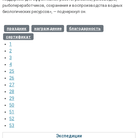
рыбопереработчиков, сохранения и воспроизводства водных
биологических ресурсов», — подчеркнул он.
праздник
награждение
благодарность
сертификат
1
2
3
4
25
26
27
28
29
50
51
52
53
Экспедиции