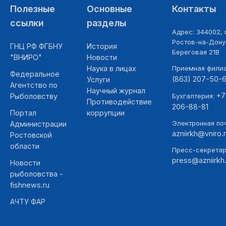
Полезные
Основные
Контакты
ссылки
разделы
Адрес: 344002, г
Ростов-на-Дону,
ГНЦ РФ ФГБНУ
История
Береговая 21В
"ВНИРО"
Новости
Наука в лицах
Приемная фили
Федеральное
(863) 207-50-
Услуги
Агентство по
Научный журнал
+7
Рыболовству
Бухгалтерия:
Противодействие
206-88-81
Портал
коррупции
Электронная поч
Администрации
azniirkh@vniro.
Ростовской
области
Пресс-секретар
press@azniirkh.
Новости
рыболовства -
fishnews.ru
АЧТУ ФАР